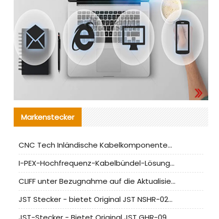
Markenstecker
CNC Tech Inländische Kabelkomponentenbewertung und Massenproduktionsanpassungsanleitung
I-PEX-Hochfrequenz-Kabelbündel-Lösung für die heimische Produktion analysiert
CLIFF unter Bezugnahme auf die Aktualisierung der chinesischen Stecker-Testnormen
JST Stecker - bietet Original JST NSHR-02V-S Stecker und Ersatzteile an
JST-Stecker - Bietet Original JST GHR-09V-S Stecker und Ersatzteile an