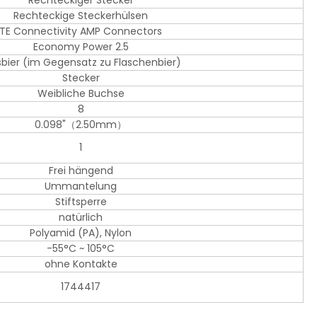
Rechteckiger Stecker
Rechteckige Steckerhülsen
TE Connectivity AMP Connectors
Economy Power 2.5
sbier (im Gegensatz zu Flaschenbier)
Stecker
Weibliche Buchse
8
0.098"（2.50mm）
1
Frei hängend
Ummantelung
Stiftsperre
natürlich
Polyamid (PA), Nylon
-55°C ~ 105°C
ohne Kontakte
1744417