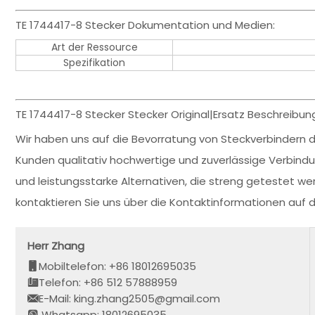
TE 1744417-8 Stecker Dokumentation und Medien:
Art der Ressource
Spezifikation
TE 1744417-8 Stecker Stecker Original|Ersatz Beschreibun
Wir haben uns auf die Bevorratung von Steckverbindern de
Kunden qualitativ hochwertige und zuverlässige Verbin
und leistungsstarke Alternativen, die streng getestet wer
kontaktieren Sie uns über die Kontaktinformationen auf
Herr Zhang
Mobiltelefon: +86 18012695035
Telefon: +86 512 57888959
E-Mail: king.zhang2505@gmail.com
Whatsapp: 18012695035