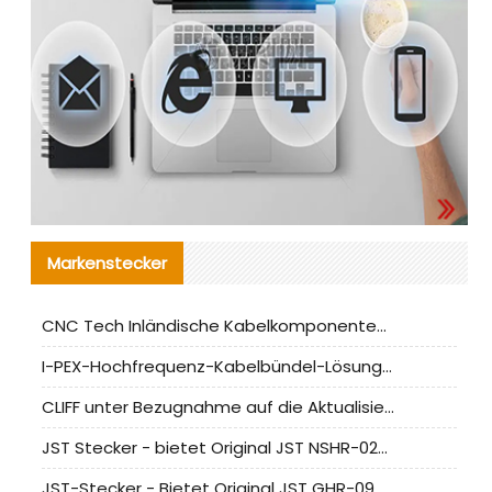
Markenstecker
CNC Tech Inländische Kabelkomponentenbewertung und Massenproduktionsanpassungsanleitung
I-PEX-Hochfrequenz-Kabelbündel-Lösung für die heimische Produktion analysiert
CLIFF unter Bezugnahme auf die Aktualisierung der chinesischen Stecker-Testnormen
JST Stecker - bietet Original JST NSHR-02V-S Stecker und Ersatzteile an
JST-Stecker - Bietet Original JST GHR-09V-S Stecker und Ersatzteile an