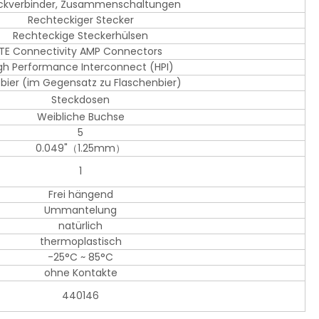
ckverbinder, Zusammenschaltungen
Rechteckiger Stecker
Rechteckige Steckerhülsen
TE Connectivity AMP Connectors
gh Performance Interconnect (HPI)
sbier (im Gegensatz zu Flaschenbier)
Steckdosen
Weibliche Buchse
5
0.049"（1.25mm）
1
Frei hängend
Ummantelung
natürlich
thermoplastisch
-25°C ~ 85°C
ohne Kontakte
440146