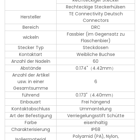
Rechteckiger Stecker
Rechteckige Steckerhülsen
TE Connectivity Deutsch
Hersteller
Connectors
Bereich
DRC
Fassbier (im Gegensatz zu
wickeln
Flaschenbier)
Stecker Typ
Steckdosen
Kontaktart
Weibliche Buchse
Anzahl der Nadeln
60
Abstände
0.174"（4.42mm）
Anzahl der Artikel
usw. in einer
6
Gesamtsumme
führend
0.173"（4.40mm）
Einbauart
Frei hängend
Kontaktabschluss
Ummantelung
Art der Befestigung
Verriegelungsstift Schütte
Farbe
eisenhaltig
Charakterisierung
IP68
Polyamid (PA), Nylon,
Isoliermaterial