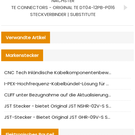
NÄCHSTER
TE CONNECTORS - ORIGINAL TE DT04-12PB-P016
STECKVERBINDER | SUBSTITUTE
Verwandte Artikel
Markenstecker
CNC Tech Inländische Kabelkomponentenbewertung und Massenproduktionsanpassungsanleitung
I-PEX-Hochfrequenz-Kabelbündel-Lösung für die heimische Produktion analysiert
CLIFF unter Bezugnahme auf die Aktualisierung der chinesischen Stecker-Testnormen
JST Stecker - bietet Original JST NSHR-02V-S Stecker und Ersatzteile an
JST-Stecker - Bietet Original JST GHR-09V-S Stecker und Ersatzteile an
Elektronisches Bauteil