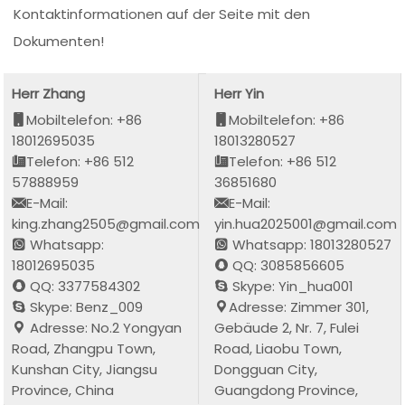
Kontaktinformationen auf der Seite mit den
Dokumenten!
Herr Zhang
Herr Yin
Mobiltelefon: +86
Mobiltelefon: +86
18012695035
18013280527
Telefon: +86 512
Telefon: +86 512
57888959
36851680
E-Mail:
E-Mail:
king.zhang2505@gmail.com
yin.hua2025001@gmail.com
Whatsapp:
Whatsapp: 18013280527
18012695035
QQ: 3085856605
QQ: 3377584302
Skype: Yin_hua001
Skype: Benz_009
Adresse: Zimmer 301,
Adresse: No.2 Yongyan
Gebäude 2, Nr. 7, Fulei
Road, Zhangpu Town,
Road, Liaobu Town,
Kunshan City, Jiangsu
Dongguan City,
Province, China
Guangdong Province,