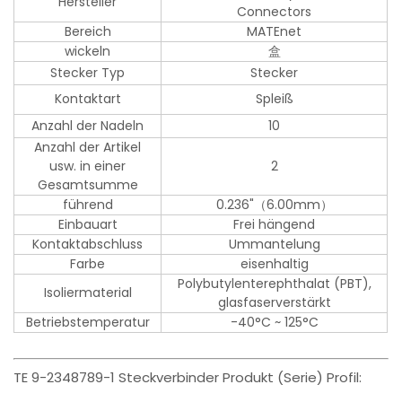
Hersteller
Connectors
Bereich
MATEnet
wickeln
盒
Stecker Typ
Stecker
Kontaktart
Spleiß
Anzahl der Nadeln
10
Anzahl der Artikel
usw. in einer
2
Gesamtsumme
führend
0.236"（6.00mm）
Einbauart
Frei hängend
Kontaktabschluss
Ummantelung
Farbe
eisenhaltig
Polybutylenterephthalat (PBT),
Isoliermaterial
glasfaserverstärkt
Betriebstemperatur
-40°C ~ 125°C
TE 9-2348789-1 Steckverbinder Produkt (Serie) Profil: