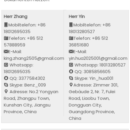
Herr Zhang
Herr Yin
Mobiltelefon: +86
Mobiltelefon: +86
18012695035
18013280527
Telefon: +86 512
Telefon: +86 512
57888959
36851680
E-Mail:
E-Mail:
king.zhang2505@gmail.com
yin.hua2025001@gmail.com
Whatsapp:
Whatsapp: 18013280527
18012695035
QQ: 3085856605
QQ: 3377584302
Skype: Yin_hua001
Skype: Benz_009
Adresse: Zimmer 301,
Adresse: No.2 Yongyan
Gebäude 2, Nr. 7, Fulei
Road, Zhangpu Town,
Road, Liaobu Town,
Kunshan City, Jiangsu
Dongguan City,
Province, China
Guangdong Province,
China