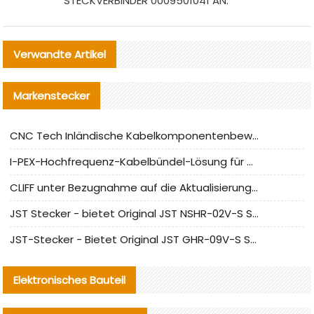
STECKVERBINDER 0009501041 AN.
Verwandte Artikel
Markenstecker
CNC Tech Inländische Kabelkomponentenbewertung und Massenproduktionsanpassungsanleitung
I-PEX-Hochfrequenz-Kabelbündel-Lösung für die heimische Produktion analysiert
CLIFF unter Bezugnahme auf die Aktualisierung der chinesischen Stecker-Testnormen
JST Stecker - bietet Original JST NSHR-02V-S Stecker und Ersatzteile an
JST-Stecker - Bietet Original JST GHR-09V-S Stecker und Ersatzteile an
Elektronisches Bauteil