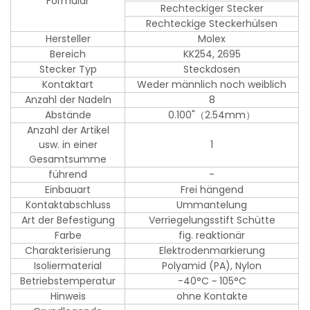
Formular
Rechteckiger Stecker
Rechteckige Steckerhülsen
Hersteller
Molex
Bereich
KK254, 2695
Stecker Typ
Steckdosen
Kontaktart
Weder männlich noch weiblich
Anzahl der Nadeln
8
Abstände
0.100"（2.54mm）
Anzahl der Artikel
usw. in einer
1
Gesamtsumme
führend
-
Einbauart
Frei hängend
Kontaktabschluss
Ummantelung
Art der Befestigung
Verriegelungsstift Schütte
Farbe
fig. reaktionär
Charakterisierung
Elektrodenmarkierung
Isoliermaterial
Polyamid (PA), Nylon
Betriebstemperatur
-40°C ~ 105°C
Hinweis
ohne Kontakte