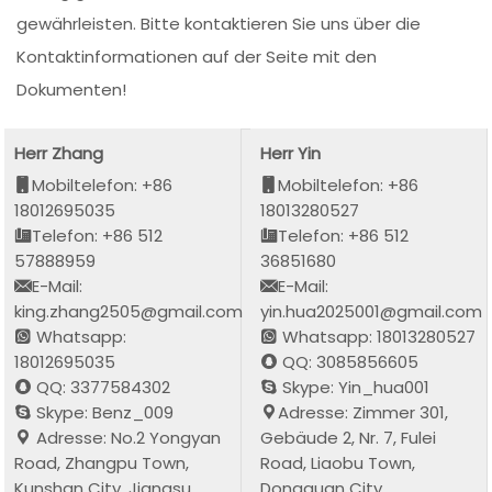
gewährleisten. Bitte kontaktieren Sie uns über die
Kontaktinformationen auf der Seite mit den
Dokumenten!
Herr Zhang
Herr Yin
Mobiltelefon: +86
Mobiltelefon: +86
18012695035
18013280527
Telefon: +86 512
Telefon: +86 512
57888959
36851680
E-Mail:
E-Mail:
king.zhang2505@gmail.com
yin.hua2025001@gmail.com
Whatsapp:
Whatsapp: 18013280527
18012695035
QQ: 3085856605
QQ: 3377584302
Skype: Yin_hua001
Skype: Benz_009
Adresse: Zimmer 301,
Adresse: No.2 Yongyan
Gebäude 2, Nr. 7, Fulei
Road, Zhangpu Town,
Road, Liaobu Town,
Kunshan City, Jiangsu
Dongguan City,