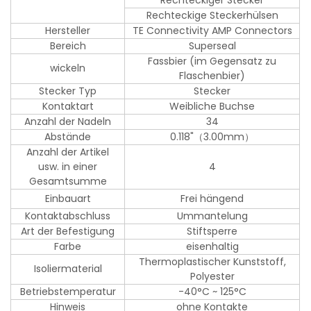
Rechteckiger Stecker
Rechteckige Steckerhülsen
Hersteller
TE Connectivity AMP Connectors
Bereich
Superseal
Fassbier (im Gegensatz zu
wickeln
Flaschenbier)
Stecker Typ
Stecker
Kontaktart
Weibliche Buchse
Anzahl der Nadeln
34
Abstände
0.118"（3.00mm）
Anzahl der Artikel
usw. in einer
4
Gesamtsumme
Einbauart
Frei hängend
Kontaktabschluss
Ummantelung
Art der Befestigung
Stiftsperre
Farbe
eisenhaltig
Thermoplastischer Kunststoff,
Isoliermaterial
Polyester
Betriebstemperatur
-40°C ~ 125°C
Hinweis
ohne Kontakte