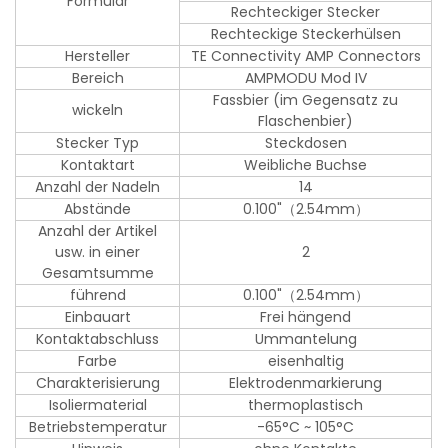
Formular
Rechteckiger Stecker
Rechteckige Steckerhülsen
Hersteller
TE Connectivity AMP Connectors
Bereich
AMPMODU Mod IV
Fassbier (im Gegensatz zu
wickeln
Flaschenbier)
Stecker Typ
Steckdosen
Kontaktart
Weibliche Buchse
Anzahl der Nadeln
14
Abstände
0.100"（2.54mm）
Anzahl der Artikel
usw. in einer
2
Gesamtsumme
führend
0.100"（2.54mm）
Einbauart
Frei hängend
Kontaktabschluss
Ummantelung
Farbe
eisenhaltig
Charakterisierung
Elektrodenmarkierung
Isoliermaterial
thermoplastisch
Betriebstemperatur
-65°C ~ 105°C