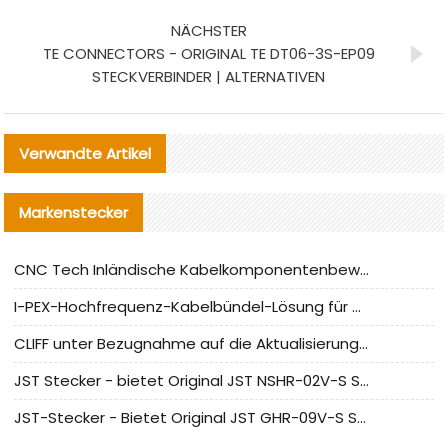
NÄCHSTER
TE CONNECTORS - ORIGINAL TE DT06-3S-EP09
STECKVERBINDER | ALTERNATIVEN
Verwandte Artikel
Markenstecker
CNC Tech Inländische Kabelkomponentenbewertung und Massenproduktionsanpassungsanleitung
I-PEX-Hochfrequenz-Kabelbündel-Lösung für die heimische Produktion analysiert
CLIFF unter Bezugnahme auf die Aktualisierung der chinesischen Stecker-Testnormen
JST Stecker - bietet Original JST NSHR-02V-S Stecker und Ersatzteile an
JST-Stecker - Bietet Original JST GHR-09V-S Stecker und Ersatzteile an