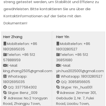
streng getestet werden, um Stabilität und Effizienz zu
gewährleisten. Bitte kontaktieren Sie uns über die
Kontaktinformationen auf der Seite mit den
Dokumenten!
Herr Zhang
Herr Yin
Mobiltelefon: +86
Mobiltelefon: +86
18012695035
18013280527
Telefon: +86 512
Telefon: +86 512
57888959
36851680
E-Mail:
E-Mail:
king.zhang2505@gmail.com
yin.hua2025001@gmail.com
Whatsapp:
Whatsapp: 18013280527
18012695035
QQ: 3085856605
QQ: 3377584302
Skype: Yin_hua001
Skype: Benz_009
Adresse: Zimmer 301,
Adresse: No.2 Yongyan
Gebäude 2, Nr. 7, Fulei
Road, Zhangpu Town,
Road, Liaobu Town,