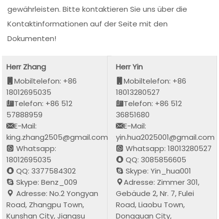
gewährleisten. Bitte kontaktieren Sie uns über die
Kontaktinformationen auf der Seite mit den
Dokumenten!
Herr Zhang
Herr Yin
Mobiltelefon: +86
Mobiltelefon: +86
18012695035
18013280527
Telefon: +86 512
Telefon: +86 512
57888959
36851680
E-Mail:
E-Mail:
king.zhang2505@gmail.com
yin.hua2025001@gmail.com
Whatsapp:
Whatsapp: 18013280527
18012695035
QQ: 3085856605
QQ: 3377584302
Skype: Yin_hua001
Skype: Benz_009
Adresse: Zimmer 301,
Adresse: No.2 Yongyan
Gebäude 2, Nr. 7, Fulei
Road, Zhangpu Town,
Road, Liaobu Town,
Kunshan City, Jiangsu
Dongguan City,