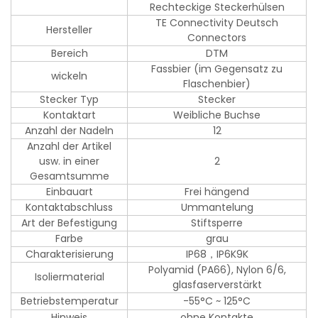
Rechteckige Steckerhülsen
TE Connectivity Deutsch
Hersteller
Connectors
Bereich
DTM
Fassbier (im Gegensatz zu
wickeln
Flaschenbier)
Stecker Typ
Stecker
Kontaktart
Weibliche Buchse
Anzahl der Nadeln
12
Anzahl der Artikel
usw. in einer
2
Gesamtsumme
Einbauart
Frei hängend
Kontaktabschluss
Ummantelung
Art der Befestigung
Stiftsperre
Farbe
grau
Charakterisierung
IP68，IP6K9K
Polyamid (PA66), Nylon 6/6,
Isoliermaterial
glasfaserverstärkt
Betriebstemperatur
-55°C ~ 125°C
Hinweis
ohne Kontakte