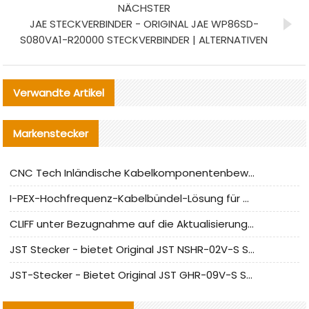
NÄCHSTER
JAE STECKVERBINDER - ORIGINAL JAE WP86SD-
S080VA1-R20000 STECKVERBINDER | ALTERNATIVEN
Verwandte Artikel
Markenstecker
CNC Tech Inländische Kabelkomponentenbewertung und Massenproduktionsanpassungsanleitung
I-PEX-Hochfrequenz-Kabelbündel-Lösung für die heimische Produktion analysiert
CLIFF unter Bezugnahme auf die Aktualisierung der chinesischen Stecker-Testnormen
JST Stecker - bietet Original JST NSHR-02V-S Stecker und Ersatzteile an
JST-Stecker - Bietet Original JST GHR-09V-S Stecker und Ersatzteile an