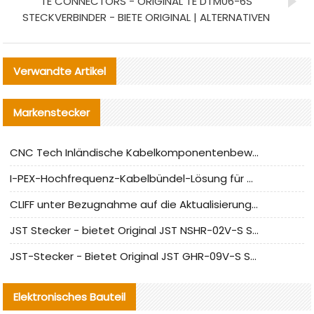
TE CONNECTORS - ORIGINAL TE DTM06-6S
STECKVERBINDER - BIETE ORIGINAL | ALTERNATIVEN
Verwandte Artikel
Markenstecker
CNC Tech Inländische Kabelkomponentenbewertung und Massenproduktionsanpassungsanleitung
I-PEX-Hochfrequenz-Kabelbündel-Lösung für die heimische Produktion analysiert
CLIFF unter Bezugnahme auf die Aktualisierung der chinesischen Stecker-Testnormen
JST Stecker - bietet Original JST NSHR-02V-S Stecker und Ersatzteile an
JST-Stecker - Bietet Original JST GHR-09V-S Stecker und Ersatzteile an
Elektronisches Bauteil