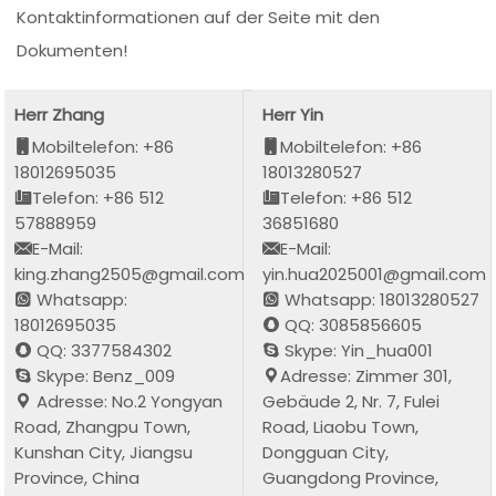
Kontaktinformationen auf der Seite mit den
Dokumenten!
Herr Zhang
Herr Yin
Mobiltelefon: +86
Mobiltelefon: +86
18012695035
18013280527
Telefon: +86 512
Telefon: +86 512
57888959
36851680
E-Mail:
E-Mail:
king.zhang2505@gmail.com
yin.hua2025001@gmail.com
Whatsapp:
Whatsapp: 18013280527
18012695035
QQ: 3085856605
QQ: 3377584302
Skype: Yin_hua001
Skype: Benz_009
Adresse: Zimmer 301,
Adresse: No.2 Yongyan
Gebäude 2, Nr. 7, Fulei
Road, Zhangpu Town,
Road, Liaobu Town,
Kunshan City, Jiangsu
Dongguan City,
Province, China
Guangdong Province,