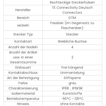
Rechteckige Steckerhülsen
TE Connectivity Deutsch
Hersteller
Connectors
Bereich
DTM
Fassbier (im Gegensatz zu
wickeln
Flaschenbier)
Stecker Typ
Stecker
Kontaktart
Weibliche Buchse
Anzahl der Nadeln
4
Anzahl der Artikel
usw. in einer
2
Gesamtsumme
Einbauart
Frei hängend
Kontaktabschluss
Ummantelung
Art der Befestigung
Stiftsperre
Farbe
grau
Charakterisierung
IP68，IP6K9K
Isoliermaterial
Kunststoffe
Betriebstemperatur
-55°C ~ 125°C
Hinweis
ohne Kontakte