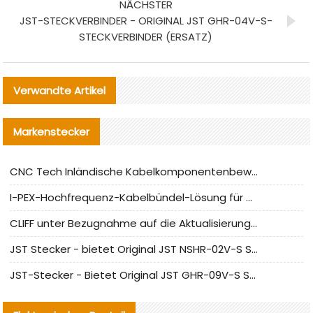
NÄCHSTER
JST-STECKVERBINDER - ORIGINAL JST GHR-04V-S-
STECKVERBINDER (ERSATZ)
Verwandte Artikel
Markenstecker
CNC Tech Inländische Kabelkomponentenbewertung und Massenproduktionsanpassungsanleitung
I-PEX-Hochfrequenz-Kabelbündel-Lösung für die heimische Produktion analysiert
CLIFF unter Bezugnahme auf die Aktualisierung der chinesischen Stecker-Testnormen
JST Stecker - bietet Original JST NSHR-02V-S Stecker und Ersatzteile an
JST-Stecker - Bietet Original JST GHR-09V-S Stecker und Ersatzteile an