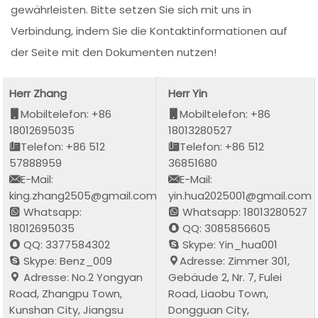
gewährleisten. Bitte setzen Sie sich mit uns in
Verbindung, indem Sie die Kontaktinformationen auf
der Seite mit den Dokumenten nutzen!
Herr Zhang
Herr Yin
Mobiltelefon: +86
Mobiltelefon: +86
18012695035
18013280527
Telefon: +86 512
Telefon: +86 512
57888959
36851680
E-Mail:
E-Mail:
king.zhang2505@gmail.com
yin.hua2025001@gmail.com
Whatsapp:
Whatsapp: 18013280527
18012695035
QQ: 3085856605
QQ: 3377584302
Skype: Yin_hua001
Skype: Benz_009
Adresse: Zimmer 301,
Adresse: No.2 Yongyan
Gebäude 2, Nr. 7, Fulei
Road, Zhangpu Town,
Road, Liaobu Town,
Kunshan City, Jiangsu
Dongguan City,