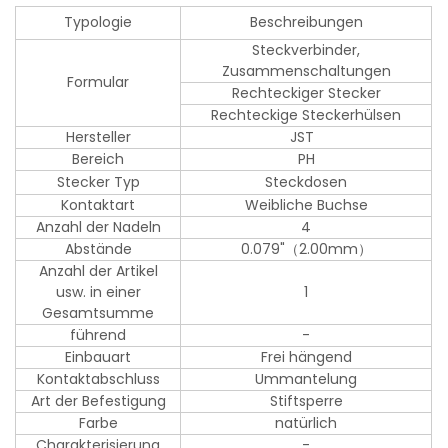
Typologie
Beschreibungen
Steckverbinder,
Zusammenschaltungen
Formular
Rechteckiger Stecker
Rechteckige Steckerhülsen
Hersteller
JST
Bereich
PH
Stecker Typ
Steckdosen
Kontaktart
Weibliche Buchse
Anzahl der Nadeln
4
Abstände
0.079"（2.00mm）
Anzahl der Artikel
usw. in einer
1
Gesamtsumme
führend
-
Einbauart
Frei hängend
Kontaktabschluss
Ummantelung
Art der Befestigung
Stiftsperre
Farbe
natürlich
Charakterisierung
-