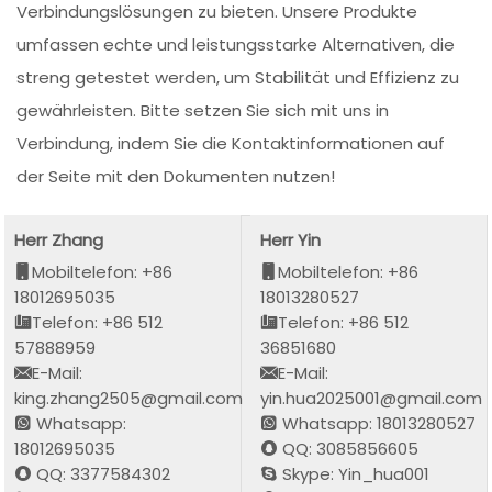
Verbindungslösungen zu bieten. Unsere Produkte
umfassen echte und leistungsstarke Alternativen, die
streng getestet werden, um Stabilität und Effizienz zu
gewährleisten. Bitte setzen Sie sich mit uns in
Verbindung, indem Sie die Kontaktinformationen auf
der Seite mit den Dokumenten nutzen!
Herr Zhang
Herr Yin
Mobiltelefon: +86
Mobiltelefon: +86
18012695035
18013280527
Telefon: +86 512
Telefon: +86 512
57888959
36851680
E-Mail:
E-Mail:
king.zhang2505@gmail.com
yin.hua2025001@gmail.com
Whatsapp:
Whatsapp: 18013280527
18012695035
QQ: 3085856605
QQ: 3377584302
Skype: Yin_hua001