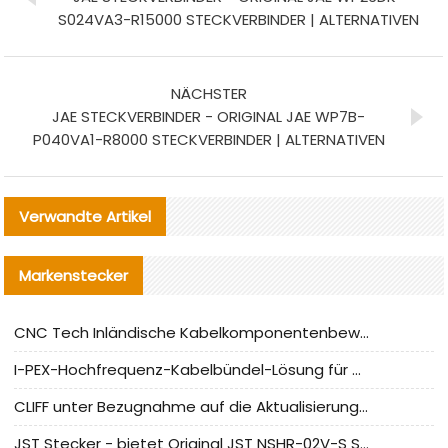
S024VA3-R15000 STECKVERBINDER | ALTERNATIVEN
NÄCHSTER
JAE STECKVERBINDER - ORIGINAL JAE WP7B-
P040VA1-R8000 STECKVERBINDER | ALTERNATIVEN
Verwandte Artikel
Markenstecker
CNC Tech Inländische Kabelkomponentenbewertung und Massenproduktionsanpassungsanleitung
I-PEX-Hochfrequenz-Kabelbündel-Lösung für die heimische Produktion analysiert
CLIFF unter Bezugnahme auf die Aktualisierung der chinesischen Stecker-Testnormen
JST Stecker - bietet Original JST NSHR-02V-S Stecker und Ersatzteile an