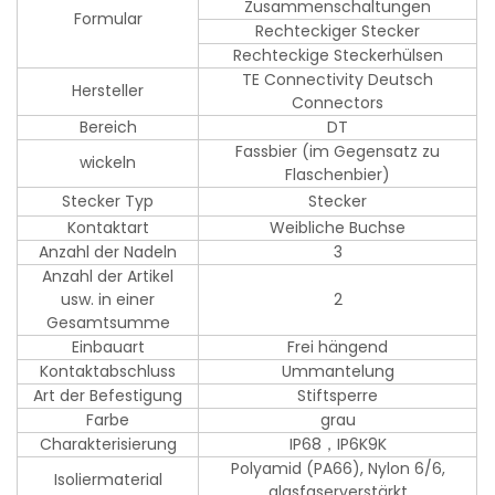
Zusammenschaltungen
Formular
Rechteckiger Stecker
Rechteckige Steckerhülsen
TE Connectivity Deutsch
Hersteller
Connectors
Bereich
DT
Fassbier (im Gegensatz zu
wickeln
Flaschenbier)
Stecker Typ
Stecker
Kontaktart
Weibliche Buchse
Anzahl der Nadeln
3
Anzahl der Artikel
usw. in einer
2
Gesamtsumme
Einbauart
Frei hängend
Kontaktabschluss
Ummantelung
Art der Befestigung
Stiftsperre
Farbe
grau
Charakterisierung
IP68，IP6K9K
Polyamid (PA66), Nylon 6/6,
Isoliermaterial
glasfaserverstärkt