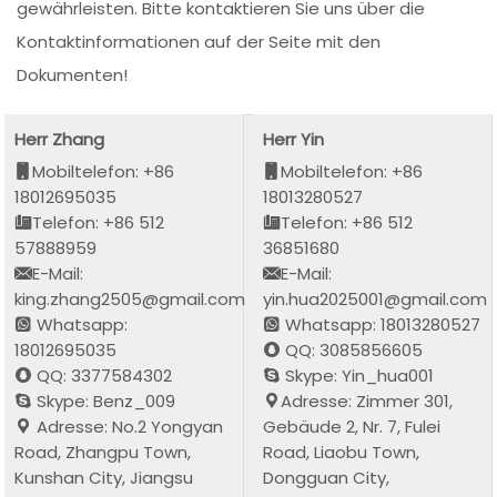
gewährleisten. Bitte kontaktieren Sie uns über die
Kontaktinformationen auf der Seite mit den
Dokumenten!
Herr Zhang
Herr Yin
Mobiltelefon: +86
Mobiltelefon: +86
18012695035
18013280527
Telefon: +86 512
Telefon: +86 512
57888959
36851680
E-Mail:
E-Mail:
king.zhang2505@gmail.com
yin.hua2025001@gmail.com
Whatsapp:
Whatsapp: 18013280527
18012695035
QQ: 3085856605
QQ: 3377584302
Skype: Yin_hua001
Skype: Benz_009
Adresse: Zimmer 301,
Adresse: No.2 Yongyan
Gebäude 2, Nr. 7, Fulei
Road, Zhangpu Town,
Road, Liaobu Town,
Kunshan City, Jiangsu
Dongguan City,