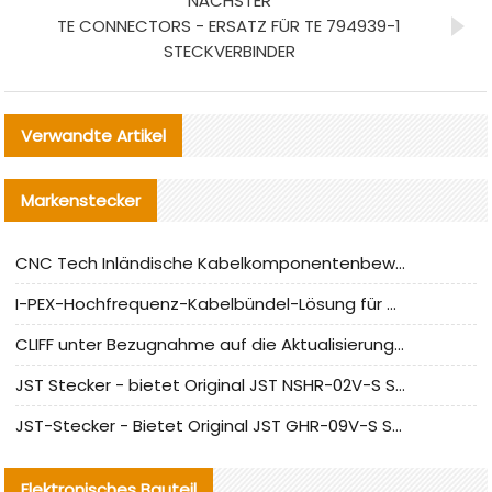
NÄCHSTER
TE CONNECTORS - ERSATZ FÜR TE 794939-1
STECKVERBINDER
Verwandte Artikel
Markenstecker
CNC Tech Inländische Kabelkomponentenbewertung und Massenproduktionsanpassungsanleitung
I-PEX-Hochfrequenz-Kabelbündel-Lösung für die heimische Produktion analysiert
CLIFF unter Bezugnahme auf die Aktualisierung der chinesischen Stecker-Testnormen
JST Stecker - bietet Original JST NSHR-02V-S Stecker und Ersatzteile an
JST-Stecker - Bietet Original JST GHR-09V-S Stecker und Ersatzteile an
Elektronisches Bauteil