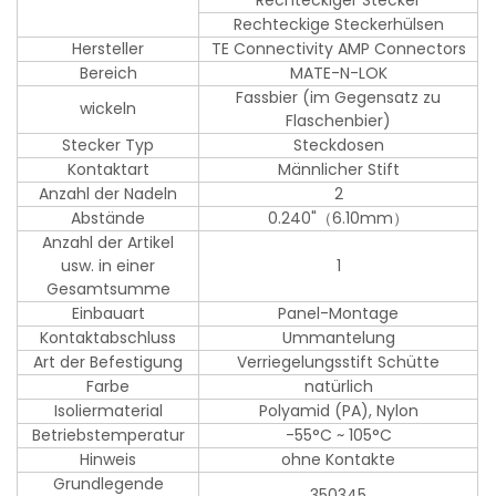
Rechteckiger Stecker
Rechteckige Steckerhülsen
Hersteller
TE Connectivity AMP Connectors
Bereich
MATE-N-LOK
Fassbier (im Gegensatz zu
wickeln
Flaschenbier)
Stecker Typ
Steckdosen
Kontaktart
Männlicher Stift
Anzahl der Nadeln
2
Abstände
0.240"（6.10mm）
Anzahl der Artikel
usw. in einer
1
Gesamtsumme
Einbauart
Panel-Montage
Kontaktabschluss
Ummantelung
Art der Befestigung
Verriegelungsstift Schütte
Farbe
natürlich
Isoliermaterial
Polyamid (PA), Nylon
Betriebstemperatur
-55°C ~ 105°C
Hinweis
ohne Kontakte
Grundlegende
350345