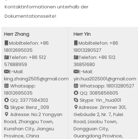
Kontaktinformationen unterhalb der
Dokumentationsseite!
Herr Zhang
Herr Yin
Mobiltelefon: +86
Mobiltelefon: +86
18012695035
18013280527
Telefon: +86 512
Telefon: +86 512
57888959
36851680
E-Mail:
E-Mail:
king.zhang2505@gmail.com
yin.hua2025001@gmail.com
Whatsapp:
Whatsapp: 18013280527
18012695035
QQ: 3085856605
QQ: 3377584302
Skype: Yin_hua001
Skype: Benz_009
Adresse: Zimmer 301,
Adresse: No.2 Yongyan
Gebäude 2, Nr. 7, Fulei
Road, Zhangpu Town,
Road, Liaobu Town,
Kunshan City, Jiangsu
Dongguan City,
Province, China
Guangdong Province,