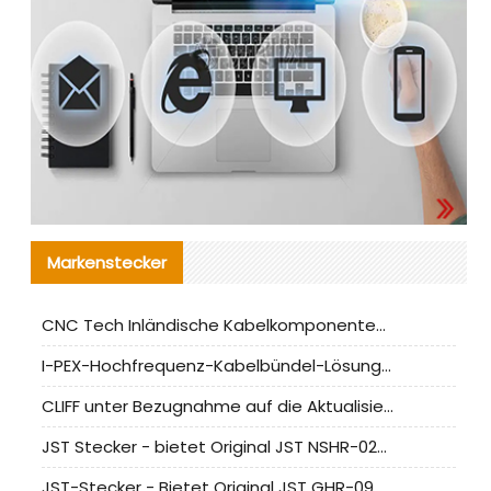
Markenstecker
CNC Tech Inländische Kabelkomponentenbewertung und Massenproduktionsanpassungsanleitung
I-PEX-Hochfrequenz-Kabelbündel-Lösung für die heimische Produktion analysiert
CLIFF unter Bezugnahme auf die Aktualisierung der chinesischen Stecker-Testnormen
JST Stecker - bietet Original JST NSHR-02V-S Stecker und Ersatzteile an
JST-Stecker - Bietet Original JST GHR-09V-S Stecker und Ersatzteile an