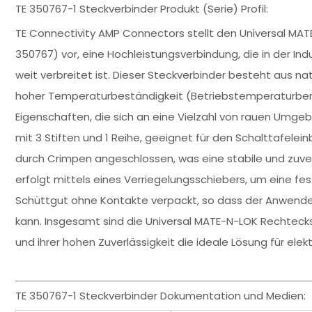
TE 350767-1 Steckverbinder Produkt (Serie) Profil:
TE Connectivity AMP Connectors stellt den Universal MA
350767) vor, eine Hochleistungsverbindung, die in der In
weit verbreitet ist. Dieser Steckverbinder besteht aus n
hoher Temperaturbeständigkeit (Betriebstemperaturber
Eigenschaften, die sich an eine Vielzahl von rauen Umge
mit 3 Stiften und 1 Reihe, geeignet für den Schalttafelei
durch Crimpen angeschlossen, was eine stabile und zuver
erfolgt mittels eines Verriegelungsschiebers, um eine fe
Schüttgut ohne Kontakte verpackt, so dass der Anwende
kann. Insgesamt sind die Universal MATE-N-LOK Rechteck
und ihrer hohen Zuverlässigkeit die ideale Lösung für ele
TE 350767-1 Steckverbinder Dokumentation und Medien: