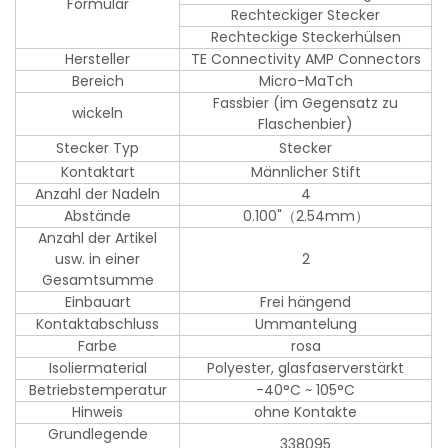
Formular
Rechteckiger Stecker
Rechteckige Steckerhülsen
Hersteller
TE Connectivity AMP Connectors
Bereich
Micro-MaTch
Fassbier (im Gegensatz zu
wickeln
Flaschenbier)
Stecker Typ
Stecker
Kontaktart
Männlicher Stift
Anzahl der Nadeln
4
Abstände
0.100"（2.54mm）
Anzahl der Artikel
usw. in einer
2
Gesamtsumme
Einbauart
Frei hängend
Kontaktabschluss
Ummantelung
Farbe
rosa
Isoliermaterial
Polyester, glasfaserverstärkt
Betriebstemperatur
-40°C ~ 105°C
Hinweis
ohne Kontakte
Grundlegende
338095