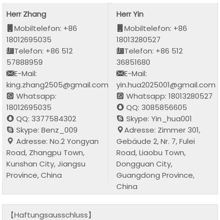
Herr Zhang
Herr Yin
Mobiltelefon: +86
Mobiltelefon: +86
18012695035
18013280527
Telefon: +86 512
Telefon: +86 512
57888959
36851680
E-Mail:
E-Mail:
king.zhang2505@gmail.com
yin.hua2025001@gmail.com
Whatsapp:
Whatsapp: 18013280527
18012695035
QQ: 3085856605
QQ: 3377584302
Skype: Yin_hua001
Skype: Benz_009
Adresse: Zimmer 301,
Adresse: No.2 Yongyan
Gebäude 2, Nr. 7, Fulei
Road, Zhangpu Town,
Road, Liaobu Town,
Kunshan City, Jiangsu
Dongguan City,
Province, China
Guangdong Province,
China
【Haftungsausschluss】