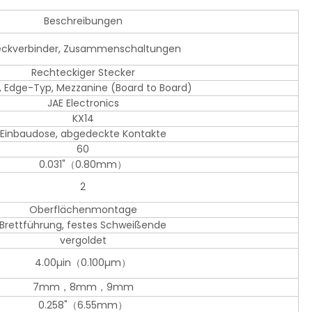
Beschreibungen
eckverbinder, Zusammenschaltungen
Rechteckiger Stecker
, Edge-Typ, Mezzanine (Board to Board)
JAE Electronics
KX14
Einbaudose, abgedeckte Kontakte
60
0.031"（0.80mm）
2
Oberflächenmontage
Brettführung, festes Schweißende
vergoldet
4.00µin（0.100µm）
7mm，8mm，9mm
0.258"（6.55mm）