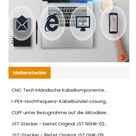
Markenstecker
CNC Tech Inländische Kabelkomponentenbewertung und Massenproduktionsanpassungsanleitung
I-PEX-Hochfrequenz-Kabelbündel-Lösung für die heimische Produktion analysiert
CLIFF unter Bezugnahme auf die Aktualisierung der chinesischen Stecker-Testnormen
JST Stecker - bietet Original JST NSHR-02V-S Stecker und Ersatzteile an
JST-Stecker - Bietet Original JST GHR-09V-S Stecker und Ersatzteile an