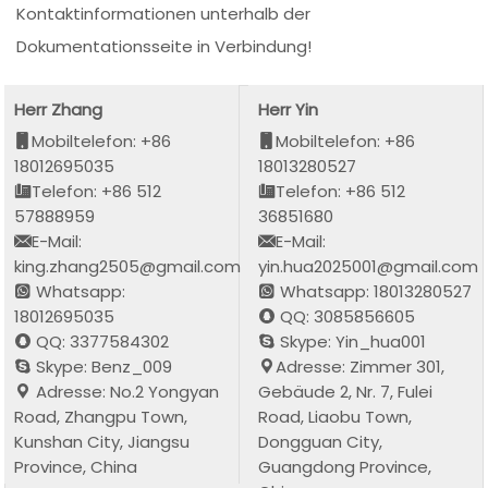
Kontaktinformationen unterhalb der
Dokumentationsseite in Verbindung!
Herr Zhang
Herr Yin
Mobiltelefon: +86
Mobiltelefon: +86
18012695035
18013280527
Telefon: +86 512
Telefon: +86 512
57888959
36851680
E-Mail:
E-Mail:
king.zhang2505@gmail.com
yin.hua2025001@gmail.com
Whatsapp:
Whatsapp: 18013280527
18012695035
QQ: 3085856605
QQ: 3377584302
Skype: Yin_hua001
Skype: Benz_009
Adresse: Zimmer 301,
Adresse: No.2 Yongyan
Gebäude 2, Nr. 7, Fulei
Road, Zhangpu Town,
Road, Liaobu Town,
Kunshan City, Jiangsu
Dongguan City,
Province, China
Guangdong Province,