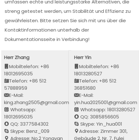
umfassen echte und leistungsstarke Alternativen, die
streng getestet werden, um Stabilität und Effizienz zu
gewährleisten. Bitte setzen Sie sich mit uns über die
Kontaktinformationen unterhalb der
Dokumentationsseite in Verbindung!
Herr Zhang
Herr Yin
Mobiltelefon: +86
Mobiltelefon: +86
18012695035
18013280527
Telefon: +86 512
Telefon: +86 512
57888959
36851680
E-Mail:
E-Mail:
king.zhang2505@gmail.com
yin.hua2025001@gmail.com
Whatsapp:
Whatsapp: 18013280527
18012695035
QQ: 3085856605
QQ: 3377584302
Skype: Yin_hua001
Skype: Benz_009
Adresse: Zimmer 301,
Adresse: No.2 Yongyan
Gebäude 2, Nr. 7, Fulei