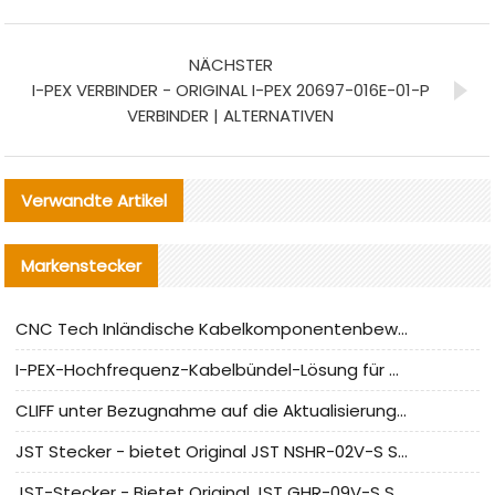
NÄCHSTER
I-PEX VERBINDER - ORIGINAL I-PEX 20697-016E-01-P
VERBINDER | ALTERNATIVEN
Verwandte Artikel
Markenstecker
CNC Tech Inländische Kabelkomponentenbewertung und Massenproduktionsanpassungsanleitung
I-PEX-Hochfrequenz-Kabelbündel-Lösung für die heimische Produktion analysiert
CLIFF unter Bezugnahme auf die Aktualisierung der chinesischen Stecker-Testnormen
JST Stecker - bietet Original JST NSHR-02V-S Stecker und Ersatzteile an
JST-Stecker - Bietet Original JST GHR-09V-S Stecker und Ersatzteile an