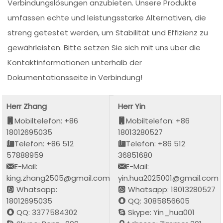
Verbindungslösungen anzubieten. Unsere Produkte
umfassen echte und leistungsstarke Alternativen, die
streng getestet werden, um Stabilität und Effizienz zu
gewährleisten. Bitte setzen Sie sich mit uns über die
Kontaktinformationen unterhalb der
Dokumentationsseite in Verbindung!
Herr Zhang
Herr Yin
Mobiltelefon: +86
Mobiltelefon: +86
18012695035
18013280527
Telefon: +86 512
Telefon: +86 512
57888959
36851680
E-Mail:
E-Mail:
king.zhang2505@gmail.com
yin.hua2025001@gmail.com
Whatsapp:
Whatsapp: 18013280527
18012695035
QQ: 3085856605
QQ: 3377584302
Skype: Yin_hua001