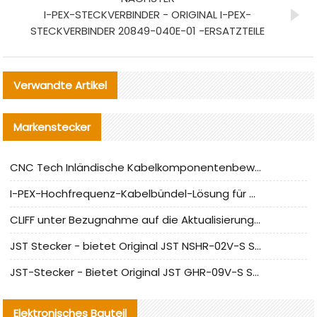
I-PEX-STECKVERBINDER - ORIGINAL I-PEX-
STECKVERBINDER 20849-040E-01 -ERSATZTEILE
Verwandte Artikel
Markenstecker
CNC Tech Inländische Kabelkomponentenbewertung und Massenproduktionsanpassungsanleitung
I-PEX-Hochfrequenz-Kabelbündel-Lösung für die heimische Produktion analysiert
CLIFF unter Bezugnahme auf die Aktualisierung der chinesischen Stecker-Testnormen
JST Stecker - bietet Original JST NSHR-02V-S Stecker und Ersatzteile an
JST-Stecker - Bietet Original JST GHR-09V-S Stecker und Ersatzteile an
Elektronisches Bauteil