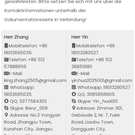
gewährleisten. Bitte setzen Sie sich mit uns über die
Kontaktinformationen unterhalb der
Dokumentationsseite in Verbindung!
Herr Zhang
Herr Yin
Mobiltelefon: +86
Mobiltelefon: +86
18012695035
18013280527
Telefon: +86 512
Telefon: +86 512
57888959
36851680
E-Mail:
E-Mail:
king.zhang2505@gmail.com
yin.hua2025001@gmail.com
Whatsapp:
Whatsapp: 18013280527
18012695035
QQ: 3085856605
QQ: 3377584302
Skype: Yin_hua001
Skype: Benz_009
Adresse: Zimmer 301,
Adresse: No.2 Yongyan
Gebäude 2, Nr. 7, Fulei
Road, Zhangpu Town,
Road, Liaobu Town,
Kunshan City, Jiangsu
Dongguan City,