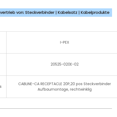
vertrieb von: Steckverbinder | Kabelsatz | Kabelprodukte
I-PEX
20525-020E-02
CABLINE-CA RECEPTACLE 20P,20 pos Steckverbinder
s
Aufbaumontage, rechtwinklig