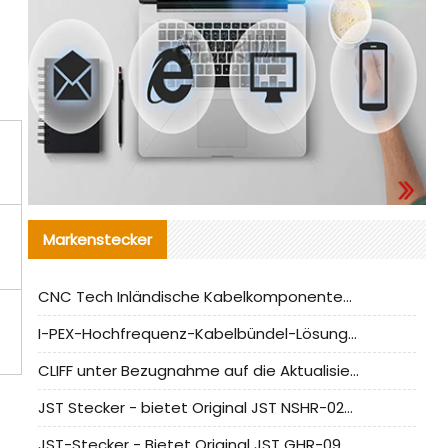
Markenstecker
CNC Tech Inländische Kabelkomponentenbewertung und Massenproduktionsanpassungsanleitung
I-PEX-Hochfrequenz-Kabelbündel-Lösung für die heimische Produktion analysiert
CLIFF unter Bezugnahme auf die Aktualisierung der chinesischen Stecker-Testnormen
JST Stecker - bietet Original JST NSHR-02V-S Stecker und Ersatzteile an
JST-Stecker - Bietet Original JST GHR-09V-S Stecker und Ersatzteile an