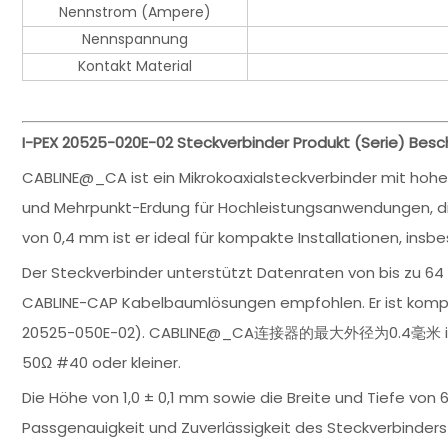
Nennstrom (Ampere)
Nennspannung
Kontakt Material
I-PEX 20525-020E-02 Steckverbinder Produkt (Serie) Besc
CABLINE@_CA ist ein Mikrokoaxialsteckverbinder mit hoh
und Mehrpunkt-Erdung für Hochleistungsanwendungen, die
von 0,4 mm ist er ideal für kompakte Installationen, in
Der Steckverbinder unterstützt Datenraten von bis zu 6
CABLINE-CAP Kabelbaumlösungen empfohlen. Er ist kompa
20525-050E-02). CABLINE@_CA连接器的最大外径为0.4毫米 ist geei
50Ω #40 oder kleiner.
Die Höhe von 1,0 ± 0,1 mm sowie die Breite und Tiefe vo
Passgenauigkeit und Zuverlässigkeit des Steckverbinders