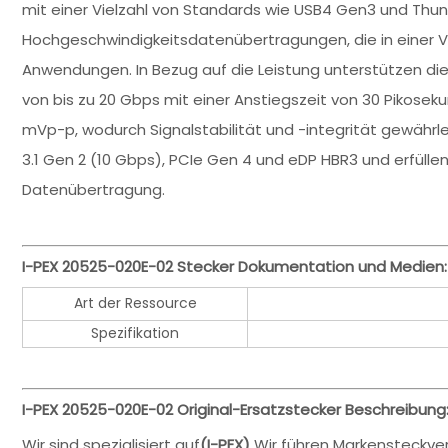
mit einer Vielzahl von Standards wie USB4 Gen3 und Thun
Hochgeschwindigkeitsdatenübertragungen, die in einer V
Anwendungen. In Bezug auf die Leistung unterstützen 
von bis zu 20 Gbps mit einer Anstiegszeit von 30 Pikose
mVp-p, wodurch Signalstabilität und -integrität gewährl
3.1 Gen 2 (10 Gbps), PCIe Gen 4 und eDP HBR3 und erfül
Datenübertragung.
I-PEX 20525-020E-02 Stecker Dokumentation und Medien:
Art der Ressource
Spezifikation
I-PEX 20525-020E-02 Original-Ersatzstecker Beschreibung
Wir sind spezialisiert auf
(I-PEX)
Wir führen Markensteckver