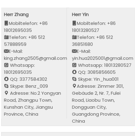
Herr Zhang
Herr Yin
Mobiltelefon: +86
Mobiltelefon: +86
18012695035
18013280527
Telefon: +86 512
Telefon: +86 512
57888959
36851680
E-Mail:
E-Mail:
king.zhang2505@gmail.com
yin.hua2025001@gmail.com
Whatsapp:
Whatsapp: 18013280527
18012695035
QQ: 3085856605
QQ: 3377584302
Skype: Yin_hua001
Skype: Benz_009
Adresse: Zimmer 301,
Adresse: No.2 Yongyan
Gebäude 2, Nr. 7, Fulei
Road, Zhangpu Town,
Road, Liaobu Town,
Kunshan City, Jiangsu
Dongguan City,
Province, China
Guangdong Province,
China