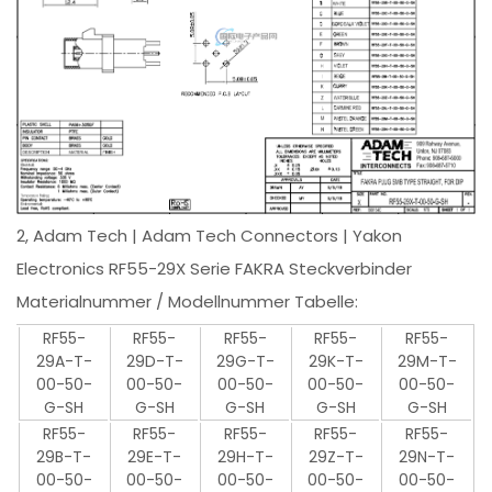
2, Adam Tech | Adam Tech Connectors | Yakon
Electronics RF55-29X Serie FAKRA Steckverbinder
Materialnummer / Modellnummer Tabelle:
RF55-
RF55-
RF55-
RF55-
RF55-
29A-T-
29D-T-
29G-T-
29K-T-
29M-T-
00-50-
00-50-
00-50-
00-50-
00-50-
G-SH
G-SH
G-SH
G-SH
G-SH
RF55-
RF55-
RF55-
RF55-
RF55-
29B-T-
29E-T-
29H-T-
29Z-T-
29N-T-
00-50-
00-50-
00-50-
00-50-
00-50-