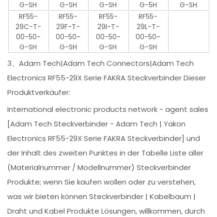
G-SH
G-SH
G-SH
G-5H
G-SH
RF55-
RF55-
RF55-
RF55-
29C-T-
29F-T-
29I-T-
29L-T-
00-50-
00-50-
00-50-
00-50-
G-SH
G-SH
G-SH
G-SH
3、Adam Tech|Adam Tech Connectors|Adam Tech
Electronics RF55-29X Serie FAKRA Steckverbinder Dieser
Produktverkäufer:
International electronic products network - agent sales
[Adam Tech Steckverbinder - Adam Tech | Yakon
Electronics RF55-29X Serie FAKRA Steckverbinder] und
der Inhalt des zweiten Punktes in der Tabelle Liste aller
(Materialnummer / Modellnummer) Steckverbinder
Produkte; wenn Sie kaufen wollen oder zu verstehen,
was wir bieten können Steckverbinder | Kabelbaum |
Draht und Kabel Produkte Lösungen, willkommen, durch