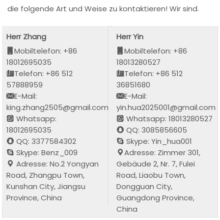
die folgende Art und Weise zu kontaktieren! Wir sind.
Herr Zhang
Herr Yin
Mobiltelefon: +86
Mobiltelefon: +86
18012695035
18013280527
Telefon: +86 512
Telefon: +86 512
57888959
36851680
E-Mail:
E-Mail:
king.zhang2505@gmail.com
yin.hua2025001@gmail.com
Whatsapp:
Whatsapp: 18013280527
18012695035
QQ: 3085856605
QQ: 3377584302
Skype: Yin_hua001
Skype: Benz_009
Adresse: Zimmer 301,
Adresse: No.2 Yongyan
Gebäude 2, Nr. 7, Fulei
Road, Zhangpu Town,
Road, Liaobu Town,
Kunshan City, Jiangsu
Dongguan City,
Province, China
Guangdong Province,
China