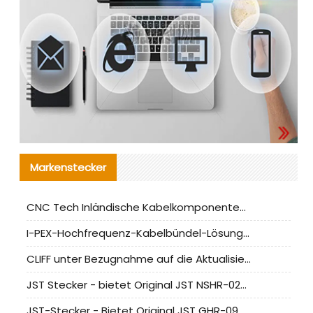
Markenstecker
CNC Tech Inländische Kabelkomponentenbewertung und Massenproduktionsanpassungsanleitung
I-PEX-Hochfrequenz-Kabelbündel-Lösung für die heimische Produktion analysiert
CLIFF unter Bezugnahme auf die Aktualisierung der chinesischen Stecker-Testnormen
JST Stecker - bietet Original JST NSHR-02V-S Stecker und Ersatzteile an
JST-Stecker - Bietet Original JST GHR-09V-S Stecker und Ersatzteile an