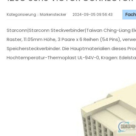
Fach
Kategorisierung：Markenstecker
2024-09-05 09:56:43
Starconn|Starconn Steckverbinder|Taiwan Ching-Liang El
Raster, 11.05mm Höhe, 3 Paare x 6 Reihen (54 Pins), verw
Speichersteckverbinder. Die Hauptmaterialien dieses Pro
Hochtemperatur-Thermoplast UL-94V-0, Kragen: Edelstah