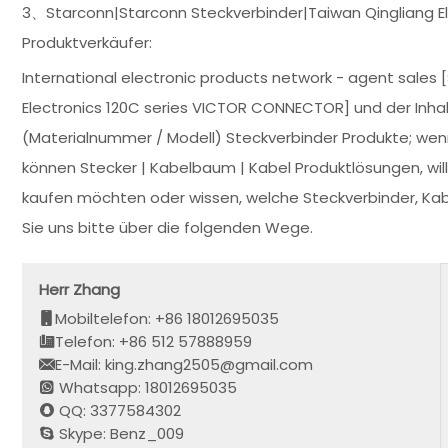
3、Starconn|Starconn Steckverbinder|Taiwan Qingliang E
Produktverkäufer:
International electronic products network - agent sales 
Electronics 120C series VICTOR CONNECTOR] und der Inhalt 
(Materialnummer / Modell) Steckverbinder Produkte; wenn
können Stecker | Kabelbaum | Kabel Produktlösungen, wi
kaufen möchten oder wissen, welche Steckverbinder, Kab
Sie uns bitte über die folgenden Wege.
Herr Zhang
Mobiltelefon: +86 18012695035
Telefon: +86 512 57888959
E-Mail: king.zhang2505@gmail.com
Whatsapp: 18012695035
QQ: 3377584302
Skype: Benz_009