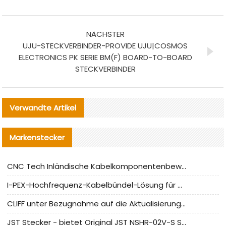
NÄCHSTER
UJU-STECKVERBINDER-PROVIDE UJU|COSMOS
ELECTRONICS PK SERIE BM(F) BOARD-TO-BOARD
STECKVERBINDER
Verwandte Artikel
Markenstecker
CNC Tech Inländische Kabelkomponentenbewertung und Massenproduktionsanpassungsanleitung
I-PEX-Hochfrequenz-Kabelbündel-Lösung für die heimische Produktion analysiert
CLIFF unter Bezugnahme auf die Aktualisierung der chinesischen Stecker-Testnormen
JST Stecker - bietet Original JST NSHR-02V-S Stecker und Ersatzteile an