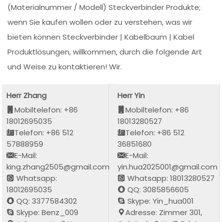
(Materialnummer / Modell) Steckverbinder Produkte;
wenn Sie kaufen wollen oder zu verstehen, was wir
bieten können Steckverbinder | Kabelbaum | Kabel
Produktlösungen, willkommen, durch die folgende Art
und Weise zu kontaktieren! Wir.
Herr Zhang
Herr Yin
Mobiltelefon: +86
Mobiltelefon: +86
18012695035
18013280527
Telefon: +86 512
Telefon: +86 512
57888959
36851680
E-Mail:
E-Mail:
king.zhang2505@gmail.com
yin.hua2025001@gmail.com
Whatsapp:
Whatsapp: 18013280527
18012695035
QQ: 3085856605
QQ: 3377584302
Skype: Yin_hua001
Skype: Benz_009
Adresse: Zimmer 301,