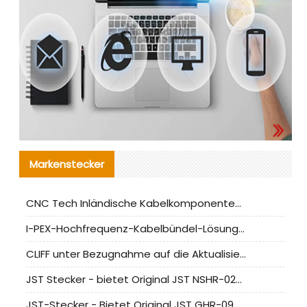
Markenstecker
CNC Tech Inländische Kabelkomponentenbewertung und Massenproduktionsanpassungsanleitung
I-PEX-Hochfrequenz-Kabelbündel-Lösung für die heimische Produktion analysiert
CLIFF unter Bezugnahme auf die Aktualisierung der chinesischen Stecker-Testnormen
JST Stecker - bietet Original JST NSHR-02V-S Stecker und Ersatzteile an
JST-Stecker - Bietet Original JST GHR-09V-S Stecker und Ersatzteile an