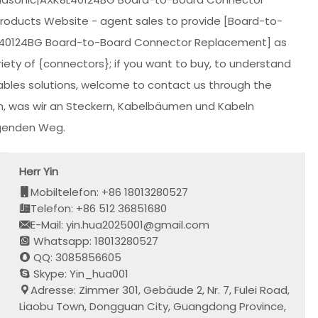
Products Website - agent sales to provide [Board-to-
L40124BG Board-to-Board Connector Replacement] as
iety of {connectors}; if you want to buy, to understand
ables solutions, welcome to contact us through the
en, was wir an Steckern, Kabelbäumen und Kabeln
lgenden Weg.
Herr Yin
Mobiltelefon: +86 18013280527
Telefon: +86 512 36851680
E-Mail: yin.hua2025001@gmail.com
Whatsapp: 18013280527
QQ: 3085856605
Skype: Yin_hua001
Adresse: Zimmer 301, Gebäude 2, Nr. 7, Fulei Road,
Liaobu Town, Dongguan City, Guangdong Province,