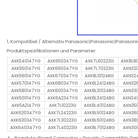
1, Kompatibel / Alternativ Panasonic|Panasonic|Panas
Produktspezifikationen und Parameter:
AXK540147YG
AXK650347YG
AXK7L60223G
AXK8L8
AXK550147YG
AXK660347YG
AXK7L70223G
AXN32
AXK560147YG
AXK670347YG
AXK8L10124BG
AXN32
AXK570147YG
AXK680347YG
AXK8L24124BG
AXN32
AXK580147YG
AXK600347YG
AXK8L30124BG
AXN33
AXK500147YG
AXK6A2347YG
AXK8L34124BG
AXN34
AXK5A2147YG
AXK7L10223G
AXK8L40124BG
AXN35
AXK620347YG
AXK7L24223G
AXK8L50124BG
AXN36
AXK630347YG
AXK7L30223G
AXK8L60124BG
AXN38
AXK640347YG
AXK7L40223G
AXK8L70124BG
AXN30
4、Board-to-Board Connector - Provide Compatible Pa