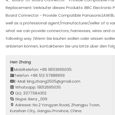
Replacement Verkäufer dieses Produkts: BBC Electronic 
Board Connector - Provide Compatible Panasonic|AXK8
well as a professional agent/manufacturer/seller of a var
what we can provide connectors, harnesses, wires and c
following way. |Wenn Sie kaufen wollen oder wissen woll
anbieten können, kontaktieren Sie uns bitte über den fo
Herr Zhang
Mobiltelefon: +86 18012695035
Telefon: +86 512 57888959
E-Mail: king.zhang2505@gmail.com
Whatsapp: 18012695035
QQ: 3377584302
Skype: Benz_009
Adresse: No.2 Yongyan Road, Zhangpu Town,
Kunshan City, Jiangsu Province, China