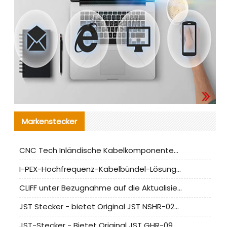
Markenstecker
CNC Tech Inländische Kabelkomponentenbewertung und Massenproduktionsanpassungsanleitung
I-PEX-Hochfrequenz-Kabelbündel-Lösung für die heimische Produktion analysiert
CLIFF unter Bezugnahme auf die Aktualisierung der chinesischen Stecker-Testnormen
JST Stecker - bietet Original JST NSHR-02V-S Stecker und Ersatzteile an
JST-Stecker - Bietet Original JST GHR-09V-S Stecker und Ersatzteile an