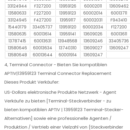
33124944
F327200
13959126
60002011
13609462
13580633
F227200
13959123
60002014
60013711
33124945
F427200
13959117
60002031
F943410
15440179
33405737
13959120
60002034
F127200
13580635
60013614
13959141
13609026
60013611
13787415
60013631
13948568
13609246
33405736
13580646
60013634
13740310
13609027
13609247
13580648
60013644
60001914
13609247
4, Terminal Connector - Bieten Sie kompatiblen
APTIV|13959123 Terminal Connector Replacement
Dieses Produkt Verkäufer:
US-Dollars elektronische Produkte Netzwerk - Agent
Verkäufe zu bieten [Terminal-Steckverbinder - zu
bieten kompatiblen APTIV | 13959123 Terminal-Stecker-
Alternativen] sowie eine professionelle Agenten /
Produktion / Vertrieb einer Vielzahl von {Steckverbinder