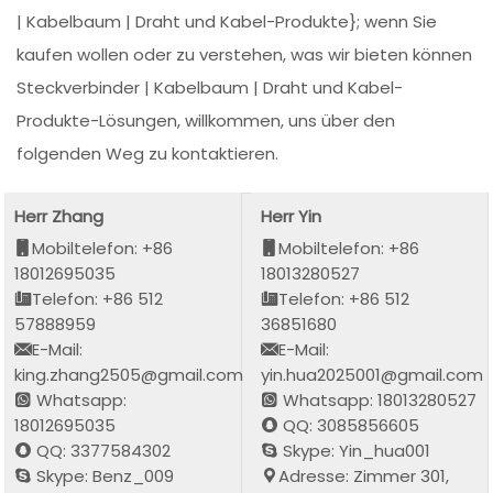
| Kabelbaum | Draht und Kabel-Produkte}; wenn Sie
kaufen wollen oder zu verstehen, was wir bieten können
Steckverbinder | Kabelbaum | Draht und Kabel-
Produkte-Lösungen, willkommen, uns über den
folgenden Weg zu kontaktieren.
Herr Zhang
Herr Yin
Mobiltelefon: +86
Mobiltelefon: +86
18012695035
18013280527
Telefon: +86 512
Telefon: +86 512
57888959
36851680
E-Mail:
E-Mail:
king.zhang2505@gmail.com
yin.hua2025001@gmail.com
Whatsapp:
Whatsapp: 18013280527
18012695035
QQ: 3085856605
QQ: 3377584302
Skype: Yin_hua001
Skype: Benz_009
Adresse: Zimmer 301,