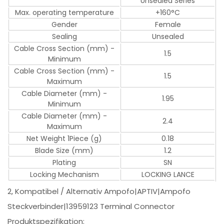
Unsealed Series
Max. operating temperature
+160°C
Gender
Female
Sealing
Unsealed
Cable Cross Section (mm) -
1.5
Minimum
Cable Cross Section (mm) -
1.5
Maximum
Cable Diameter (mm) -
1.95
Minimum
Cable Diameter (mm) -
2.4
Maximum
Net Weight 1Piece (g)
0.18
Blade Size (mm)
1.2
Plating
SN
Locking Mechanism
LOCKING LANCE
2, Kompatibel / Alternativ Ampofo|APTIV|Ampofo
Steckverbinder|13959123 Terminal Connector
Produktspezifikation: