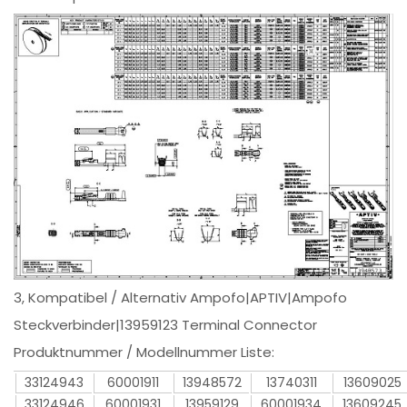
3, Kompatibel / Alternativ Ampofo|APTIV|Ampofo
Steckverbinder|13959123 Terminal Connector
Produktnummer / Modellnummer Liste:
33124943
60001911
13948572
13740311
13609025
33124946
60001931
13959129
60001934
13609245