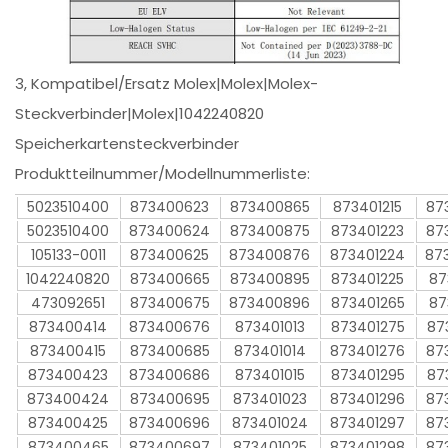
3, Kompatibel/Ersatz Molex|Molex|Molex-
Steckverbinder|Molex|1042240820
Speicherkartensteckverbinder
Produktteilnummer/Modellnummerliste:
5023510400
873400623
873400865
873401215
87
5023510400
873400624
873400875
873401223
87
105133-0011
873400625
873400876
873401224
87
1042240820
873400665
873400895
873401225
87
473092651
873400675
873400896
873401265
87
873400414
873400676
873401013
873401275
87
873400415
873400685
873401014
873401276
87
873400423
873400686
873401015
873401295
87
873400424
873400695
873401023
873401296
87
873400425
873400696
873401024
873401297
87
873400465
873400697
873401025
873401298
87