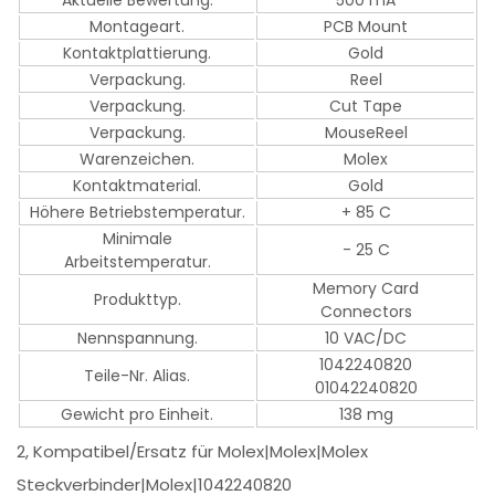
Aktuelle Bewertung.
500 mA
Montageart.
PCB Mount
Kontaktplattierung.
Gold
Verpackung.
Reel
Verpackung.
Cut Tape
Verpackung.
MouseReel
Warenzeichen.
Molex
Kontaktmaterial.
Gold
Höhere Betriebstemperatur.
+ 85 C
Minimale
- 25 C
Arbeitstemperatur.
Memory Card
Produkttyp.
Connectors
Nennspannung.
10 VAC/DC
1042240820
Teile-Nr. Alias.
01042240820
Gewicht pro Einheit.
138 mg
2, Kompatibel/Ersatz für Molex|Molex|Molex
Steckverbinder|Molex|1042240820