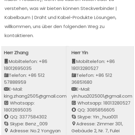
verstehen, was wir bieten können Steckverbinder |
Kabelbaum | Draht und Kabel-Produkte Lösungen,
willkommen, uns über den folgenden Weg zu
kontaktieren.
Herr Zhang
Herr Yin
Mobiltelefon: +86
Mobiltelefon: +86
18012695035
18013280527
Telefon: +86 512
Telefon: +86 512
57888959
36851680
E-Mail:
E-Mail:
king.zhang2505@gmail.com
yin.hua2025001@gmail.com
Whatsapp:
Whatsapp: 18013280527
18012695035
QQ: 3085856605
QQ: 3377584302
Skype: Yin_hua001
Skype: Benz_009
Adresse: Zimmer 301,
Adresse: No.2 Yongyan
Gebäude 2, Nr. 7, Fulei