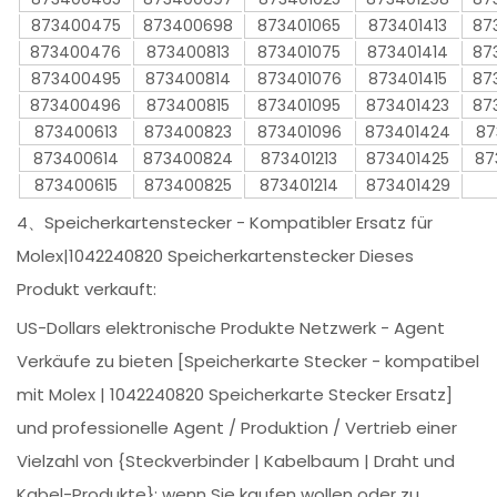
873400475
873400698
873401065
873401413
87
873400476
873400813
873401075
873401414
87
873400495
873400814
873401076
873401415
87
873400496
873400815
873401095
873401423
87
873400613
873400823
873401096
873401424
87
873400614
873400824
873401213
873401425
87
873400615
873400825
873401214
873401429
4、Speicherkartenstecker - Kompatibler Ersatz für
Molex|1042240820 Speicherkartenstecker Dieses
Produkt verkauft:
US-Dollars elektronische Produkte Netzwerk - Agent
Verkäufe zu bieten [Speicherkarte Stecker - kompatibel
mit Molex | 1042240820 Speicherkarte Stecker Ersatz]
und professionelle Agent / Produktion / Vertrieb einer
Vielzahl von {Steckverbinder | Kabelbaum | Draht und
Kabel-Produkte}; wenn Sie kaufen wollen oder zu