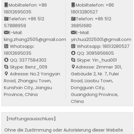
Mobiltelefon: +86
Mobiltelefon: +86
18012695035
18013280527
Telefon: +86 512
Telefon: +86 512
57888959
36851680
E-Mail:
E-Mail:
king.zhang2505@gmail.com
yin.hua2025001@gmail.com
Whatsapp:
Whatsapp: 18013280527
18012695035
QQ: 3085856605
QQ: 3377584302
Skype: Yin_hua001
Skype: Benz_009
Adresse: Zimmer 301,
Adresse: No.2 Yongyan
Gebäude 2, Nr. 7, Fulei
Road, Zhangpu Town,
Road, Liaobu Town,
Kunshan City, Jiangsu
Dongguan City,
Province, China
Guangdong Province,
China
【Haftungsausschluss】
Ohne die Zustimmung oder Autorisierung dieser Website