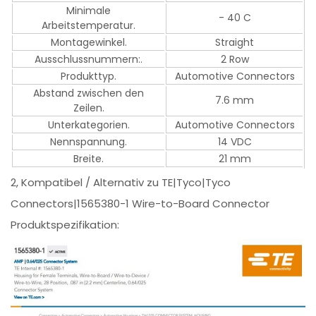
Minimale
- 40 C
Arbeitstemperatur.
Montagewinkel.
Straight
Ausschlussnummern:.
2 Row
Produkttyp.
Automotive Connectors
Abstand zwischen den
7.6 mm
Zeilen.
Unterkategorien.
Automotive Connectors
Nennspannung.
14 VDC
Breite.
21 mm
2, Kompatibel / Alternativ zu TE|Tyco|Tyco
Connectors|1565380-1 Wire-to-Board Connector
Produktspezifikation: