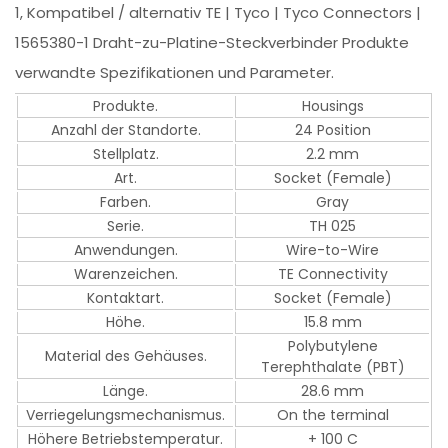
1, Kompatibel / alternativ TE | Tyco | Tyco Connectors |
1565380-1 Draht-zu-Platine-Steckverbinder Produkte
verwandte Spezifikationen und Parameter.
Produkte.
Housings
Anzahl der Standorte.
24 Position
Stellplatz.
2.2 mm
Art.
Socket (Female)
Farben.
Gray
Serie.
TH 025
Anwendungen.
Wire-to-Wire
Warenzeichen.
TE Connectivity
Kontaktart.
Socket (Female)
Höhe.
15.8 mm
Polybutylene
Material des Gehäuses.
Terephthalate (PBT)
Länge.
28.6 mm
Verriegelungsmechanismus.
On the terminal
Höhere Betriebstemperatur.
+ 100 C