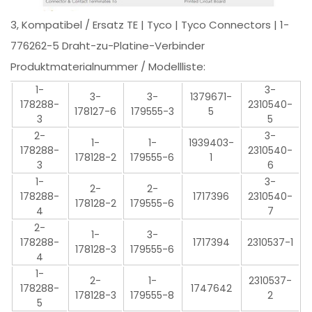
3, Kompatibel / Ersatz TE | Tyco | Tyco Connectors | 1-
776262-5 Draht-zu-Platine-Verbinder
Produktmaterialnummer / Modellliste:
1-
3-
3-
3-
1379671-
178288-
2310540-
178127-6
179555-3
5
3
5
2-
3-
1-
1-
1939403-
178288-
2310540-
178128-2
179555-6
1
3
6
1-
3-
2-
2-
178288-
1717396
2310540-
178128-2
179555-6
4
7
2-
1-
3-
178288-
1717394
2310537-1
178128-3
179555-6
4
1-
2-
1-
2310537-
178288-
1747642
178128-3
179555-8
2
5