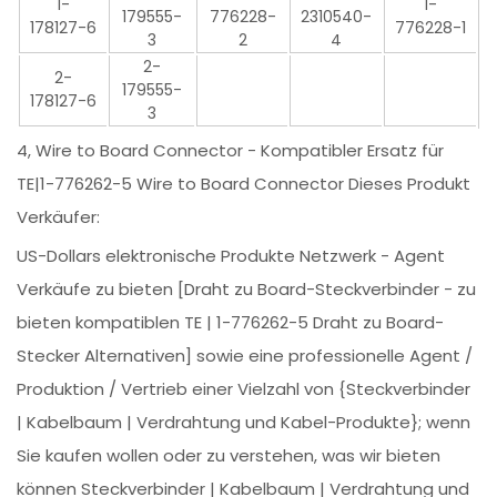
1-
1-
179555-
776228-
2310540-
178127-6
776228-1
3
2
4
2-
2-
179555-
178127-6
3
4, Wire to Board Connector - Kompatibler Ersatz für
TE|1-776262-5 Wire to Board Connector Dieses Produkt
Verkäufer:
US-Dollars elektronische Produkte Netzwerk - Agent
Verkäufe zu bieten [Draht zu Board-Steckverbinder - zu
bieten kompatiblen TE | 1-776262-5 Draht zu Board-
Stecker Alternativen] sowie eine professionelle Agent /
Produktion / Vertrieb einer Vielzahl von {Steckverbinder
| Kabelbaum | Verdrahtung und Kabel-Produkte}; wenn
Sie kaufen wollen oder zu verstehen, was wir bieten
können Steckverbinder | Kabelbaum | Verdrahtung und