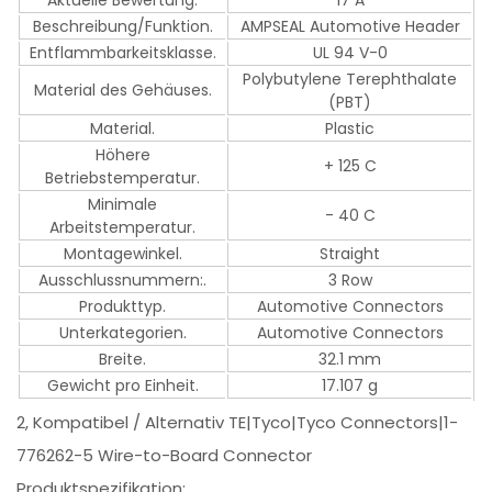
Aktuelle Bewertung.
17 A
Beschreibung/Funktion.
AMPSEAL Automotive Header
Entflammbarkeitsklasse.
UL 94 V-0
Polybutylene Terephthalate
Material des Gehäuses.
(PBT)
Material.
Plastic
Höhere
+ 125 C
Betriebstemperatur.
Minimale
- 40 C
Arbeitstemperatur.
Montagewinkel.
Straight
Ausschlussnummern:.
3 Row
Produkttyp.
Automotive Connectors
Unterkategorien.
Automotive Connectors
Breite.
32.1 mm
Gewicht pro Einheit.
17.107 g
2, Kompatibel / Alternativ TE|Tyco|Tyco Connectors|1-
776262-5 Wire-to-Board Connector
Produktspezifikation: