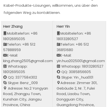
Kabel-Produkte-Lösungen, willkommen, uns über den
folgenden Weg zu kontaktieren.
Herr Zhang
Herr Yin
Mobiltelefon: +86
Mobiltelefon: +86
18012695035
18013280527
Telefon: +86 512
Telefon: +86 512
57888959
36851680
E-Mail:
E-Mail:
king.zhang2505@gmail.com
yin.hua2025001@gmail.com
Whatsapp:
Whatsapp: 18013280527
18012695035
QQ: 3085856605
QQ: 3377584302
Skype: Yin_hua001
Skype: Benz_009
Adresse: Zimmer 301,
Adresse: No.2 Yongyan
Gebäude 2, Nr. 7, Fulei
Road, Zhangpu Town,
Road, Liaobu Town,
Kunshan City, Jiangsu
Dongguan City,
Province, China
Guangdong Province,