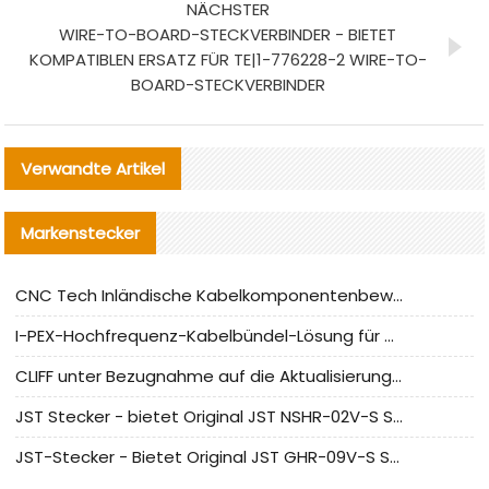
NÄCHSTER
WIRE-TO-BOARD-STECKVERBINDER - BIETET
KOMPATIBLEN ERSATZ FÜR TE|1-776228-2 WIRE-TO-
BOARD-STECKVERBINDER
Verwandte Artikel
Markenstecker
CNC Tech Inländische Kabelkomponentenbewertung und Massenproduktionsanpassungsanleitung
I-PEX-Hochfrequenz-Kabelbündel-Lösung für die heimische Produktion analysiert
CLIFF unter Bezugnahme auf die Aktualisierung der chinesischen Stecker-Testnormen
JST Stecker - bietet Original JST NSHR-02V-S Stecker und Ersatzteile an
JST-Stecker - Bietet Original JST GHR-09V-S Stecker und Ersatzteile an