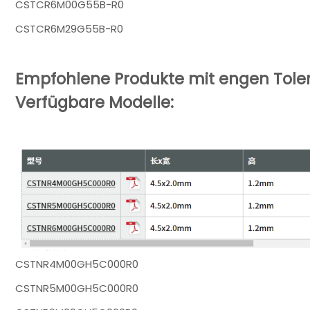
CSTCR6M00G55B-R0
CSTCR6M29G55B-R0
Empfohlene Produkte mit engen Tole
Verfügbare Modelle:
CSTNR4M00GH5C000R0
CSTNR5M00GH5C000R0