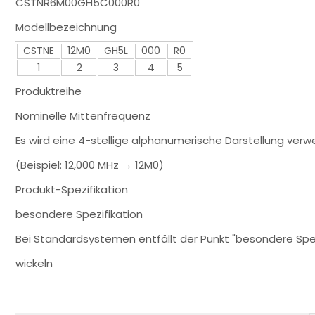
CSTNR6M00GH5C000R0
Modellbezeichnung
CSTNE
12M0
GH5L
000
R0
1
2
3
4
5
Produktreihe
Nominelle Mittenfrequenz
Es wird eine 4-stellige alphanumerische Darstellung verw
(Beispiel: 12,000 MHz → 12M0)
Produkt-Spezifikation
besondere Spezifikation
Bei Standardsystemen entfällt der Punkt "besondere Spez
wickeln