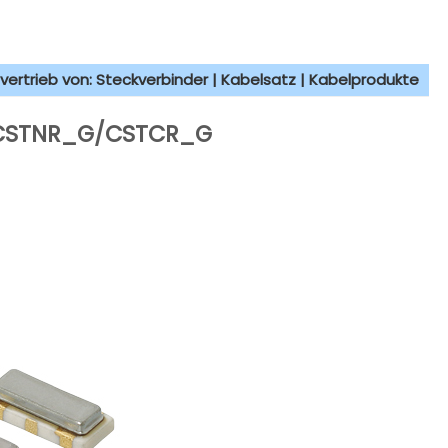
vertrieb von: Steckverbinder | Kabelsatz | Kabelprodukte
e CSTNR_G/CSTCR_G