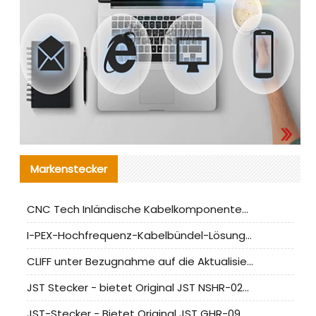
Markenstecker
CNC Tech Inländische Kabelkomponentenbewertung und Massenproduktionsanpassungsanleitung
I-PEX-Hochfrequenz-Kabelbündel-Lösung für die heimische Produktion analysiert
CLIFF unter Bezugnahme auf die Aktualisierung der chinesischen Stecker-Testnormen
JST Stecker - bietet Original JST NSHR-02V-S Stecker und Ersatzteile an
JST-Stecker - Bietet Original JST GHR-09V-S Stecker und Ersatzteile an