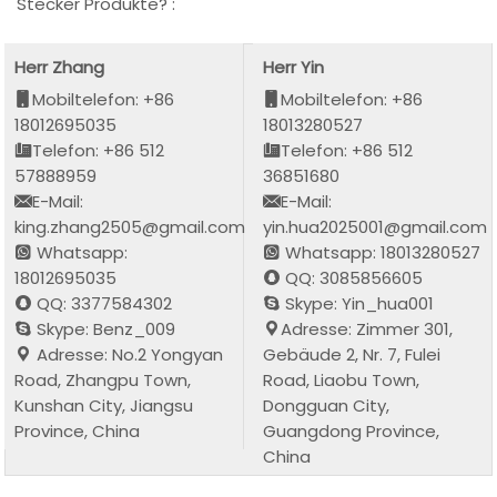
Stecker Produkte? :
Herr Zhang
Herr Yin
Mobiltelefon: +86
Mobiltelefon: +86
18012695035
18013280527
Telefon: +86 512
Telefon: +86 512
57888959
36851680
E-Mail:
E-Mail:
king.zhang2505@gmail.com
yin.hua2025001@gmail.com
Whatsapp:
Whatsapp: 18013280527
18012695035
QQ: 3085856605
QQ: 3377584302
Skype: Yin_hua001
Skype: Benz_009
Adresse: Zimmer 301,
Adresse: No.2 Yongyan
Gebäude 2, Nr. 7, Fulei
Road, Zhangpu Town,
Road, Liaobu Town,
Kunshan City, Jiangsu
Dongguan City,
Province, China
Guangdong Province,
China