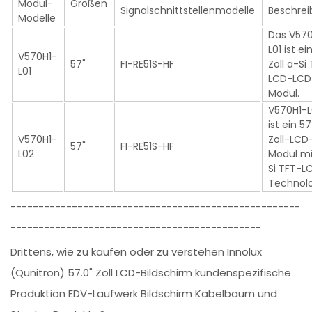
Modul-
Größen
Signalschnittstellenmodelle
Beschre
Modelle
Das V570
L01 ist ei
V570H1-
57"
FI-RE51S-HF
Zoll a-Si
L01
LCD-LCD
Modul.
V570H1-
ist ein 5
V570H1-
Zoll-LCD
57"
FI-RE51S-HF
L02
Modul mi
Si TFT-L
Technolo
----------------------------------------------------
---------------------------------------------
Drittens, wie zu kaufen oder zu verstehen Innolux
(Qunitron) 57.0" Zoll LCD-Bildschirm kundenspezifische
Produktion EDV-Laufwerk Bildschirm Kabelbaum und