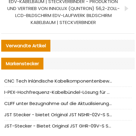
EDV-KABELBAUM | STECKVERBINDER - PRODUKTION
UND VERTRIEB VON INNOLUX (QUNTRON) 56,2-ZOLL-
LCD-BILDSCHIRM EDV-LAUFWERK BILDSCHIRM
KABELBAUM | STECKVERBINDER
Verwandte Artikel
Markenstecker
CNC Tech Inländische Kabelkomponentenbewertung und Massenproduktionsanpassungsanleitung
I-PEX-Hochfrequenz-Kabelbündel-Lösung für die heimische Produktion analysiert
CLIFF unter Bezugnahme auf die Aktualisierung der chinesischen Stecker-Testnormen
JST Stecker - bietet Original JST NSHR-02V-S Stecker und Ersatzteile an
JST-Stecker - Bietet Original JST GHR-09V-S Stecker und Ersatzteile an