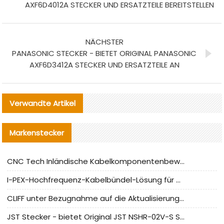
AXF6D4012A STECKER UND ERSATZTEILE BEREITSTELLEN
NÄCHSTER
PANASONIC STECKER - BIETET ORIGINAL PANASONIC
AXF6D3412A STECKER UND ERSATZTEILE AN
Verwandte Artikel
Markenstecker
CNC Tech Inländische Kabelkomponentenbewertung und Massenproduktionsanpassungsanleitung
I-PEX-Hochfrequenz-Kabelbündel-Lösung für die heimische Produktion analysiert
CLIFF unter Bezugnahme auf die Aktualisierung der chinesischen Stecker-Testnormen
JST Stecker - bietet Original JST NSHR-02V-S Stecker und Ersatzteile an