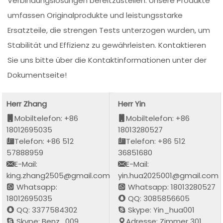
Verbindungslösungen bereitzustellen. Unsere Produkte
umfassen Originalprodukte und leistungsstarke
Ersatzteile, die strengen Tests unterzogen wurden, um
Stabilität und Effizienz zu gewährleisten. Kontaktieren
Sie uns bitte über die Kontaktinformationen unter der
Dokumentseite!
Herr Zhang
Herr Yin
Mobiltelefon: +86
Mobiltelefon: +86
18012695035
18013280527
Telefon: +86 512
Telefon: +86 512
57888959
36851680
E-Mail:
E-Mail:
king.zhang2505@gmail.com
yin.hua2025001@gmail.com
Whatsapp:
Whatsapp: 18013280527
18012695035
QQ: 3085856605
QQ: 3377584302
Skype: Yin_hua001
Skype: Benz_009
Adresse: Zimmer 301,