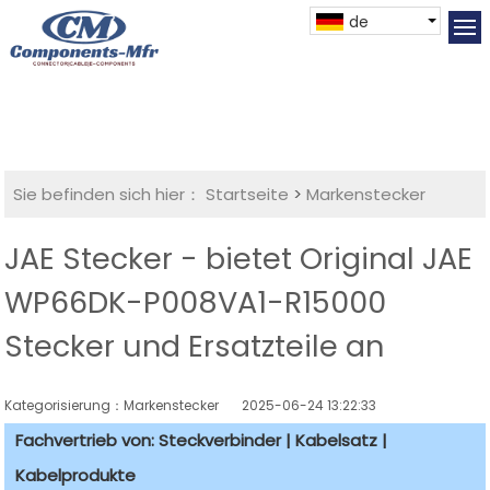
de
Sie befinden sich hier：
Startseite
>
Markenstecker
JAE Stecker - bietet Original JAE
WP66DK-P008VA1-R15000
Stecker und Ersatzteile an
Kategorisierung：Markenstecker
2025-06-24 13:22:33
Fachvertrieb von: Steckverbinder | Kabelsatz |
Kabelprodukte