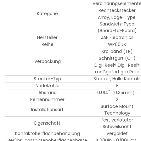
Verbindungselement
Rechteckstecker
Kategorie
Array, Edge-Type,
Sandwich-Type
(Board-to-Board)
Hersteller
JAE Electronics
Reihe
WP66DK
Krollband (TR)
Schnittgurt (CT)
Verpackung
Digi-Reel® Digi-Reel®
maßgefertigte Rolle
Stecker-Typ
Stecker, Hülle Kontakt
Nadelzähle
8
Abstand
0.014"（0.35mm）
Reihennummer
2
Surface Mount
Installationsart
Technology
fest verlöteter
Eigenschaft
Schweißnaht
Kontaktoberflächbehandlung
Vergoldet
Berührungsspitzenoberflächenhärte
4.00µin（0.100µm）