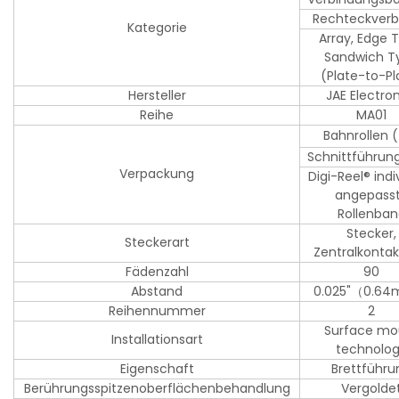
Rechteckverb
Kategorie
Array, Edge 
Sandwich T
(Plate-to-Pl
Hersteller
JAE Electro
Reihe
MA01
Bahnrollen 
Schnittführun
Verpackung
Digi-Reel® indi
angepass
Rollenba
Stecker,
Steckerart
Zentralkontak
Fädenzahl
90
Abstand
0.025"（0.6
Reihennummer
2
Surface mo
Installationsart
technolo
Eigenschaft
Brettführu
Berührungsspitzenoberflächenbehandlung
Vergolde