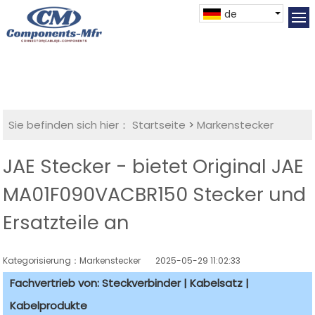
de
Sie befinden sich hier：
Startseite
>
Markenstecker
JAE Stecker - bietet Original JAE
MA01F090VACBR150 Stecker und
Ersatzteile an
Kategorisierung：Markenstecker
2025-05-29 11:02:33
Fachvertrieb von: Steckverbinder | Kabelsatz |
Kabelprodukte