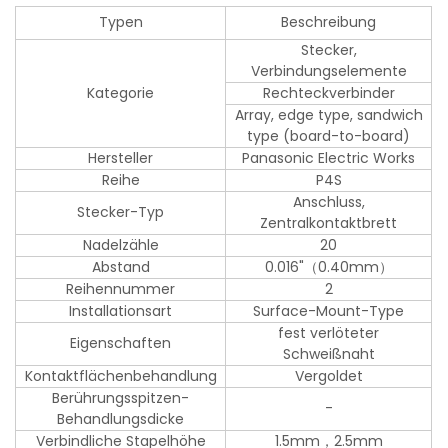
Typen
Beschreibung
Stecker,
Verbindungselemente
Kategorie
Rechteckverbinder
Array, edge type, sandwich
type (board-to-board)
Hersteller
Panasonic Electric Works
Reihe
P4S
Anschluss,
Stecker-Typ
Zentralkontaktbrett
Nadelzähle
20
Abstand
0.016"（0.40mm）
Reihennummer
2
Installationsart
Surface-Mount-Type
fest verlöteter
Eigenschaften
Schweißnaht
Kontaktflächenbehandlung
Vergoldet
Berührungsspitzen-
-
Behandlungsdicke
Verbindliche Stapelhöhe
1.5mm，2.5mm