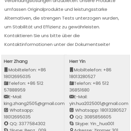
Verbindungslösungen anzubieten. Unsere Produkte
umfassen Originalprodukte und leistungsstarke
Alternativen, die strengen Tests unterzogen wurden,
um Stabilität und Effizienz zu gewährleisten.
Kontaktieren Sie uns bitte über die
Kontaktinformationen unter der Dokumentseite!
Herr Zhang
Herr Yin
Mobiltelefon: +86
Mobiltelefon: +86
18012695035
18013280527
Telefon: +86 512
Telefon: +86 512
57888959
36851680
E-Mail:
E-Mail:
king.zhang2505@gmail.com
yin.hua2025001@gmail.com
Whatsapp:
Whatsapp: 18013280527
18012695035
QQ: 3085856605
QQ: 3377584302
Skype: Yin_hua001
Skype: Benz_009
Adresse: Zimmer 301,