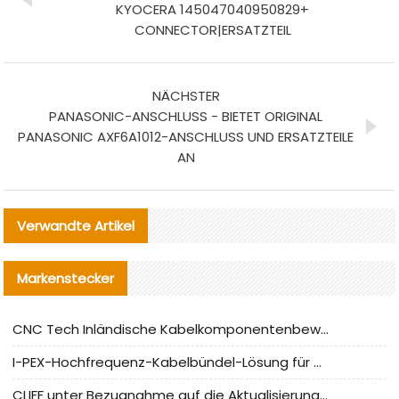
KYOCERA 145047040950829+
CONNECTOR|ERSATZTEIL
NÄCHSTER
PANASONIC-ANSCHLUSS - BIETET ORIGINAL
PANASONIC AXF6A1012-ANSCHLUSS UND ERSATZTEILE
AN
Verwandte Artikel
Markenstecker
CNC Tech Inländische Kabelkomponentenbewertung und Massenproduktionsanpassungsanleitung
I-PEX-Hochfrequenz-Kabelbündel-Lösung für die heimische Produktion analysiert
CLIFF unter Bezugnahme auf die Aktualisierung der chinesischen Stecker-Testnormen