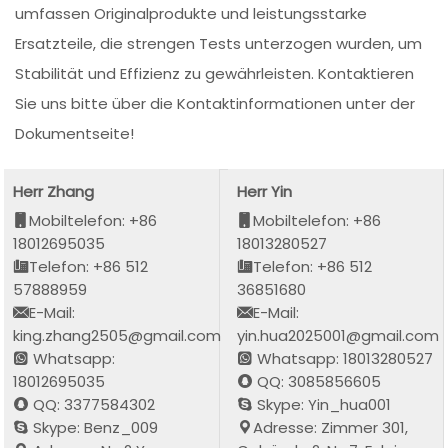
umfassen Originalprodukte und leistungsstarke
Ersatzteile, die strengen Tests unterzogen wurden, um
Stabilität und Effizienz zu gewährleisten. Kontaktieren
Sie uns bitte über die Kontaktinformationen unter der
Dokumentseite!
Herr Zhang
Herr Yin
Mobiltelefon: +86
Mobiltelefon: +86
18012695035
18013280527
Telefon: +86 512
Telefon: +86 512
57888959
36851680
E-Mail:
E-Mail:
king.zhang2505@gmail.com
yin.hua2025001@gmail.com
Whatsapp:
Whatsapp: 18013280527
18012695035
QQ: 3085856605
QQ: 3377584302
Skype: Yin_hua001
Skype: Benz_009
Adresse: Zimmer 301,