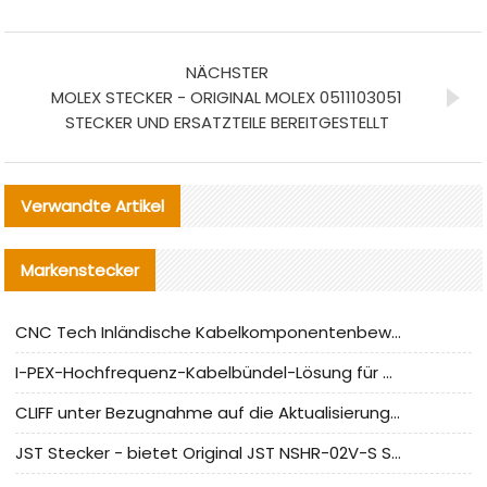
NÄCHSTER
MOLEX STECKER - ORIGINAL MOLEX 0511103051
STECKER UND ERSATZTEILE BEREITGESTELLT
Verwandte Artikel
Markenstecker
CNC Tech Inländische Kabelkomponentenbewertung und Massenproduktionsanpassungsanleitung
I-PEX-Hochfrequenz-Kabelbündel-Lösung für die heimische Produktion analysiert
CLIFF unter Bezugnahme auf die Aktualisierung der chinesischen Stecker-Testnormen
JST Stecker - bietet Original JST NSHR-02V-S Stecker und Ersatzteile an