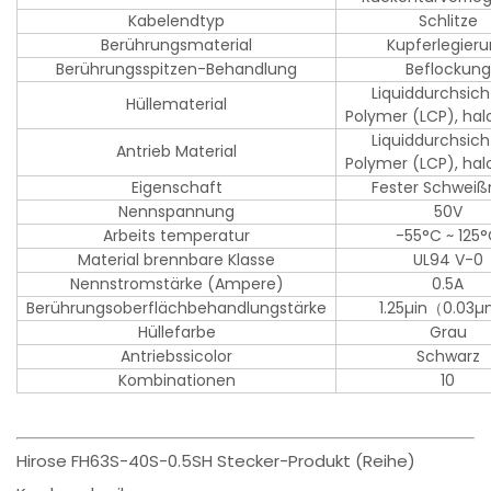
Kabelendtyp
Schlitze
Berührungsmaterial
Kupferlegier
Berührungsspitzen-Behandlung
Beflockung
Liquiddurchsich
Hüllematerial
Polymer (LCP), hal
Liquiddurchsich
Antrieb Material
Polymer (LCP), hal
Eigenschaft
Fester Schweiß
Nennspannung
50V
Arbeits temperatur
-55°C ~ 125
Material brennbare Klasse
UL94 V-0
Nennstromstärke (Ampere)
0.5A
Berührungsoberflächbehandlungstärke
1.25µin（0.03
Hüllefarbe
Grau
Antriebssicolor
Schwarz
Kombinationen
10
Hirose FH63S-40S-0.5SH Stecker-Produkt (Reihe)