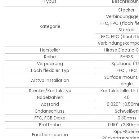
Typus
Beschreibu
Stecker,
Verbindungsge
FFC, FPC (flach fl
Kategorie
Stecker
FFC, FPC (flach fl
Verbindungskomp
Hersteller
Hirose Electric 
Reihe
FH63S
Verpackung
Spulband (T
flach flexibler Typ
FFC，FPC
Surface mount, 
Arttyp Installation
angle
Stecker/Kontakttyp
Kontaktstelle, Unt
Nadelzahlen
40
Abstand
0.020"（0.50
Endanschluss
Schweißen
FFC, FCB Dicke
0.30mm
Bretthöhe
0.110"（2.80
Kipp-Sperre
Funktion sperren
Rückentürverrie