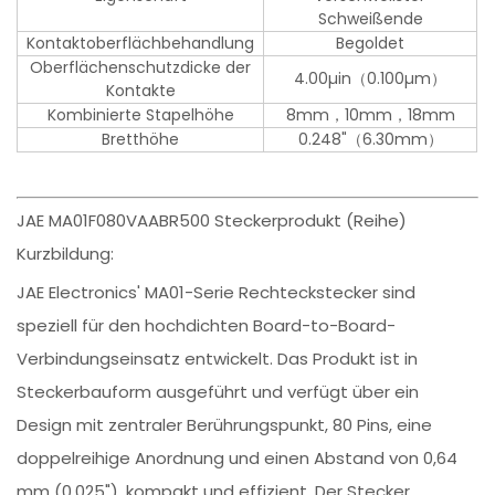
Schweißende
Kontaktoberflächbehandlung
Begoldet
Oberflächenschutzdicke der
4.00µin（0.100µm）
Kontakte
Kombinierte Stapelhöhe
8mm，10mm，18mm
Bretthöhe
0.248"（6.30mm）
JAE MA01F080VAABR500 Steckerprodukt (Reihe)
Kurzbildung:
JAE Electronics' MA01-Serie Rechteckstecker sind
speziell für den hochdichten Board-to-Board-
Verbindungseinsatz entwickelt. Das Produkt ist in
Steckerbauform ausgeführt und verfügt über ein
Design mit zentraler Berührungspunkt, 80 Pins, eine
doppelreihige Anordnung und einen Abstand von 0,64
mm (0,025"), kompakt und effizient. Der Stecker