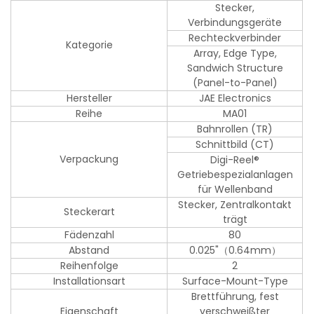
Stecker,
Verbindungsgeräte
Rechteckverbinder
Kategorie
Array, Edge Type,
Sandwich Structure
(Panel-to-Panel)
Hersteller
JAE Electronics
Reihe
MA01
Bahnrollen (TR)
Schnittbild (CT)
Verpackung
Digi-Reel®
Getriebespezialanlagen
für Wellenband
Stecker, Zentralkontakt
Steckerart
trägt
Fädenzahl
80
Abstand
0.025"（0.64mm）
Reihenfolge
2
Installationsart
Surface-Mount-Type
Brettführung, fest
Eigenschaft
verschweißter