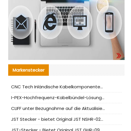
Markenstecker
CNC Tech Inländische Kabelkomponentenbewertung und Massenproduktionsanpassungsanleitung
I-PEX-Hochfrequenz-Kabelbündel-Lösung für die heimische Produktion analysiert
CLIFF unter Bezugnahme auf die Aktualisierung der chinesischen Stecker-Testnormen
JST Stecker - bietet Original JST NSHR-02V-S Stecker und Ersatzteile an
JST-Stecker - Bietet Original JST GHR-09V-S Stecker und Ersatzteile an