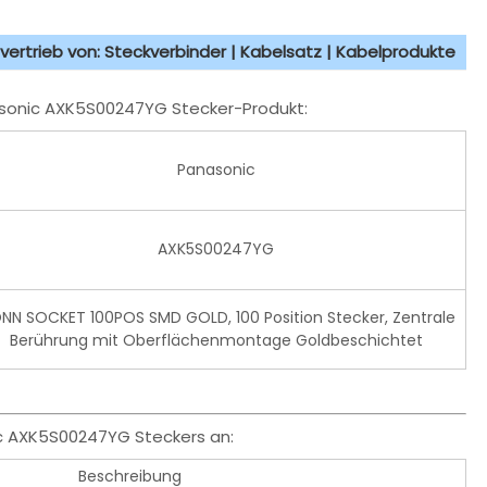
vertrieb von: Steckverbinder | Kabelsatz | Kabelprodukte
asonic AXK5S00247YG Stecker-Produkt:
Panasonic
AXK5S00247YG
NN SOCKET 100POS SMD GOLD, 100 Position Stecker, Zentrale
Berührung mit Oberflächenmontage Goldbeschichtet
c AXK5S00247YG Steckers an:
Beschreibung