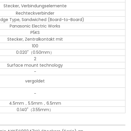
Stecker, Verbindungselemente
Rechteckverbinder
 Edge Type, Sandwiched (Board-to-Board)
Panasonic Electric Works
P5KS
Stecker, Zentralkontakt mit
100
0.020"（0.50mm）
2
Surface mount technology
-
vergoldet
-
4.5mm，5.5mm，6.5mm
0.140"（3.55mm）