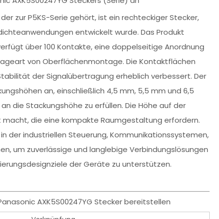
onic AXK5S00247YG Steckers (Serie) an
er zur P5KS-Serie gehört, ist ein rechteckiger Stecker,
dichteanwendungen entwickelt wurde. Das Produkt
erfügt über 100 Kontakte, eine doppelseitige Anordnung
tageart von Oberflächenmontage. Die Kontaktflächen
tabilität der Signalübertragung erheblich verbessert. Der
ungshöhen an, einschließlich 4,5 mm, 5,5 mm und 6,5
 die Stackungshöhe zu erfüllen. Die Höhe auf der
et macht, die eine kompakte Raumgestaltung erfordern.
in der industriellen Steuerung, Kommunikationssystemen,
en, um zuverlässige und langlebige Verbindungslösungen
sierungsdesignziele der Geräte zu unterstützen.
Panasonic AXK5S00247YG Stecker bereitstellen