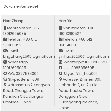
Dokumentenseite!
Herr Zhang
Herr Yin
Mobiltelefon: +86
Mobiltelefon: +86
18012695035
18013280527
Telefon: +86 512
Telefon: +86 512
57888959
36851680
E-Mail:
E-Mail:
king.zhang2505@gmail.com
yin.hua2025001@gmail.com
Whatsapp:
Whatsapp: 18013280527
18012695035
QQ: 3085856605
QQ: 3377584302
Skype: Yin_hua001
Skype: Benz_009
Adresse: Zimmer 301,
Adresse: No.2 Yongyan
Gebäude 2, Nr. 7, Fulei
Road, Zhangpu Town,
Road, Liaobu Town,
Kunshan City, Jiangsu
Dongguan City,
Province, China
Guangdong Province,
China