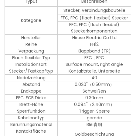
Typus
Beschreiben
Stecker, Verbindungsbauteile
FFC, FPC (flach flexibel) Stecker
Kategorie
FFC, FPC (flach flexibel)
Steckerkomponenten
Hersteller
Hirose Electric Co Ltd
Reihe
FH12
Verpackung
Klappband (TR)
Flach flexibler Typ
FFC，FPC
Installationsart
Surface mount, right angle
Stecker/Tastkopftyp
Kontaktstelle, Unterseite
Nadelzählung
40
Abstand
0.020"（0.50mm）
Endkappe
Schweißen
FFC, FCB Dicke
0.30mm
Brett-Höhe
0.094"（2.40mm）
Sperrfunktion
Trigger-Sperre
Kabelendtyp
gerade
Berührungsmaterial
Blei青铜
Kontaktfläche
Goldbeschichtung