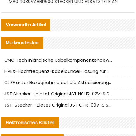
MA01R030VABBR600 STECKER UND ERSATZTEILE AN
Verwandte Artikel
Markenstecker
CNC Tech Inländische Kabelkomponentenbewertung und Massenproduktionsanpassungsanleitung
I-PEX-Hochfrequenz-Kabelbündel-Lösung für die heimische Produktion analysiert
CLIFF unter Bezugnahme auf die Aktualisierung der chinesischen Stecker-Testnormen
JST Stecker - bietet Original JST NSHR-02V-S Stecker und Ersatzteile an
JST-Stecker - Bietet Original JST GHR-09V-S Stecker und Ersatzteile an
Elektronisches Bauteil