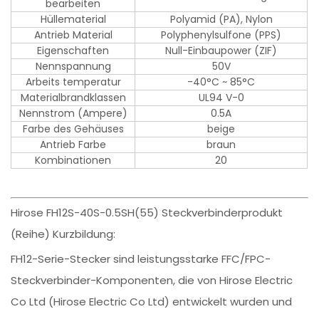
bearbeiten
Hüllematerial
Polyamid (PA), Nylon
Antrieb Material
Polyphenylsulfone (PPS)
Eigenschaften
Null-Einbaupower (ZIF)
Nennspannung
50V
Arbeits temperatur
-40°C ~ 85°C
Materialbrandklassen
UL94 V-0
Nennstrom (Ampere)
0.5A
Farbe des Gehäuses
beige
Antrieb Farbe
braun
Kombinationen
20
Hirose FH12S-40S-0.5SH(55) Steckverbinderprodukt
(Reihe) Kurzbildung:
FH12-Serie-Stecker sind leistungsstarke FFC/FPC-
Steckverbinder-Komponenten, die von Hirose Electric
Co Ltd (Hirose Electric Co Ltd) entwickelt wurden und