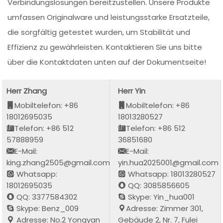
Verbindungslösungen bereitzustellen. Unsere Produkte
umfassen Originalware und leistungsstarke Ersatzteile,
die sorgfältig getestet wurden, um Stabilität und
Effizienz zu gewährleisten. Kontaktieren Sie uns bitte
über die Kontaktdaten unten auf der Dokumentseite!
Herr Zhang
Herr Yin
Mobiltelefon: +86
Mobiltelefon: +86
18012695035
18013280527
Telefon: +86 512
Telefon: +86 512
57888959
36851680
E-Mail:
E-Mail:
king.zhang2505@gmail.com
yin.hua2025001@gmail.com
Whatsapp:
Whatsapp: 18013280527
18012695035
QQ: 3085856605
QQ: 3377584302
Skype: Yin_hua001
Skype: Benz_009
Adresse: Zimmer 301,
Adresse: No.2 Yongyan
Gebäude 2, Nr. 7, Fulei