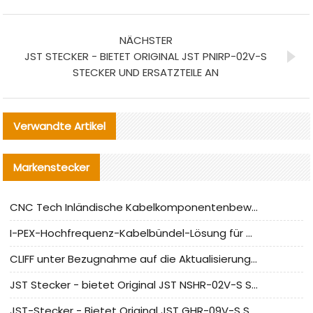
NÄCHSTER
JST STECKER - BIETET ORIGINAL JST PNIRP-02V-S
STECKER UND ERSATZTEILE AN
Verwandte Artikel
Markenstecker
CNC Tech Inländische Kabelkomponentenbewertung und Massenproduktionsanpassungsanleitung
I-PEX-Hochfrequenz-Kabelbündel-Lösung für die heimische Produktion analysiert
CLIFF unter Bezugnahme auf die Aktualisierung der chinesischen Stecker-Testnormen
JST Stecker - bietet Original JST NSHR-02V-S Stecker und Ersatzteile an
JST-Stecker - Bietet Original JST GHR-09V-S Stecker und Ersatzteile an