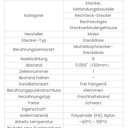
Stecker,
Verbindungsbauteile
Kategorie
Rechteck-Stecker
Rechteckiges
Steckverbindergehäuse
Hersteller
Molex
Stecker-Typ
Steckdose
Mutterkopfstecker-
Berührungssensorart
Steckdose
Nadelzählung
9
Abstand
0.059"（1.50mm）
Zeilennummer
1
Abstand halten
-
Installationsart
Frei hängend
Berührungspunktanschluss
Klemmen
Verzahnungstyp
Frischhalteband
Farbe
Schwarz
Eigenschaft
-
Isoliermaterial
Polyamide (PA), Nylon
Arbeits temperatur
-40°C ~ 105°C