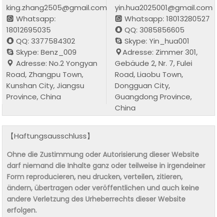
king.zhang2505@gmail.com
yin.hua2025001@gmail.com
Whatsapp:
Whatsapp: 18013280527
18012695035
QQ: 3085856605
QQ: 3377584302
Skype: Yin_hua001
Skype: Benz_009
Adresse: Zimmer 301,
Adresse: No.2 Yongyan
Gebäude 2, Nr. 7, Fulei
Road, Zhangpu Town,
Road, Liaobu Town,
Kunshan City, Jiangsu
Dongguan City,
Province, China
Guangdong Province,
China
【Haftungsausschluss】
Ohne die Zustimmung oder Autorisierung dieser Website
darf niemand die Inhalte ganz oder teilweise in irgendeiner
Form reproducieren, neu drucken, verteilen, zitieren,
ändern, übertragen oder veröffentlichen und auch keine
andere Verletzung des Urheberrechts dieser Website
erfolgen.