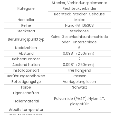
Stecker, Verbindungselemente
Kategorie
Rechteckverbinder
Rechteck-Stecker-Gehäuse
Hersteller
Molex
Reihe
Nano-Fit 105308
Steckerart
Steckdose
Keine Geschlechtsunterschiede
Berührungspunkttyp
oder -unterschiede.
Nadelzahlen
6
Abstand
0.098"（2.50mm）
Reihennummer
2
Abstand halten
0.098"（2.50mm）
Installationsart
Frei hängend
Berührungsendhaken
Pressen
Befestigungstyp
Verriegelung lösen
Farbe
Schwarz
Eigenschaften
-
Polyamide (PA4T), Nylon 4T,
Isoliermaterial
glasgefüllt
Arbeits temperatur
-