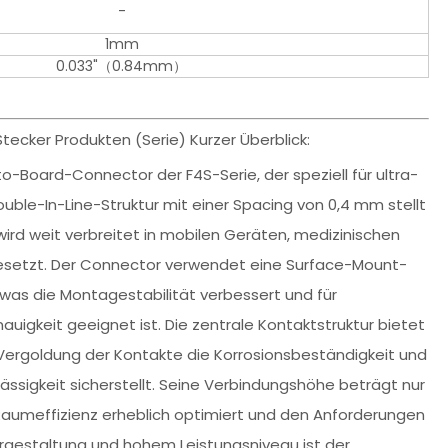
-
1mm
0.033"（0.84mm）
ecker Produkten (Serie) Kurzer Überblick:
-Board-Connector der F4S-Serie, der speziell für ultra-
ble-In-Line-Struktur mit einer Spacing von 0,4 mm stellt
wird weit verbreitet in mobilen Geräten, medizinischen
gesetzt. Der Connector verwendet eine Surface-Mount-
was die Montagestabilität verbessert und für
igkeit geeignet ist. Die zentrale Kontaktstruktur bietet
 Vergoldung der Kontakte die Korrosionsbeständigkeit und
lässigkeit sicherstellt. Seine Verbindungshöhe beträgt nur
Raumeffizienz erheblich optimiert und den Anforderungen
urgestaltung und hohem Leistungsniveau ist der