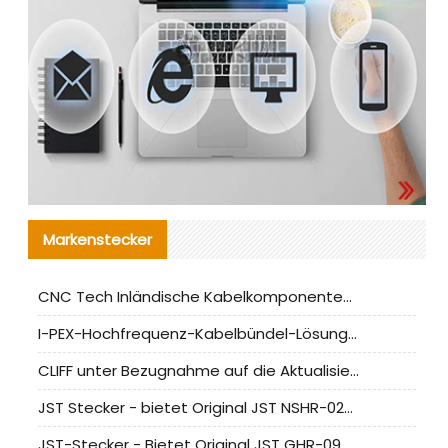
Markenstecker
CNC Tech Inländische Kabelkomponentenbewertung und Massenproduktionsanpassungsanleitung
I-PEX-Hochfrequenz-Kabelbündel-Lösung für die heimische Produktion analysiert
CLIFF unter Bezugnahme auf die Aktualisierung der chinesischen Stecker-Testnormen
JST Stecker - bietet Original JST NSHR-02V-S Stecker und Ersatzteile an
JST-Stecker - Bietet Original JST GHR-09V-S Stecker und Ersatzteile an