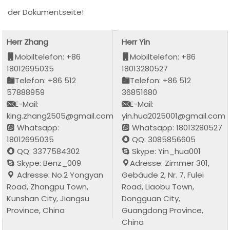
der Dokumentseite!
Herr Zhang
Herr Yin
Mobiltelefon: +86
Mobiltelefon: +86
18012695035
18013280527
Telefon: +86 512
Telefon: +86 512
57888959
36851680
E-Mail:
E-Mail:
king.zhang2505@gmail.com
yin.hua2025001@gmail.com
Whatsapp:
Whatsapp: 18013280527
18012695035
QQ: 3085856605
QQ: 3377584302
Skype: Yin_hua001
Skype: Benz_009
Adresse: Zimmer 301,
Adresse: No.2 Yongyan
Gebäude 2, Nr. 7, Fulei
Road, Zhangpu Town,
Road, Liaobu Town,
Kunshan City, Jiangsu
Dongguan City,
Province, China
Guangdong Province,
China