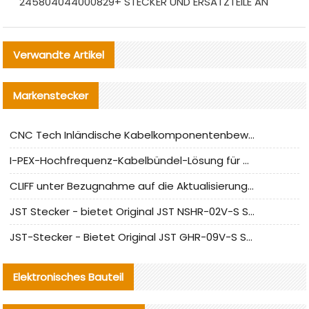
245804044000829+ STECKER UND ERSATZTEILE AN
Verwandte Artikel
Markenstecker
CNC Tech Inländische Kabelkomponentenbewertung und Massenproduktionsanpassungsanleitung
I-PEX-Hochfrequenz-Kabelbündel-Lösung für die heimische Produktion analysiert
CLIFF unter Bezugnahme auf die Aktualisierung der chinesischen Stecker-Testnormen
JST Stecker - bietet Original JST NSHR-02V-S Stecker und Ersatzteile an
JST-Stecker - Bietet Original JST GHR-09V-S Stecker und Ersatzteile an
Elektronisches Bauteil