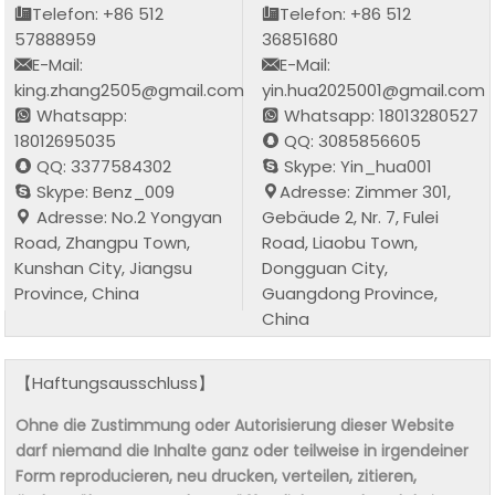
Telefon: +86 512
Telefon: +86 512
57888959
36851680
E-Mail:
E-Mail:
king.zhang2505@gmail.com
yin.hua2025001@gmail.com
Whatsapp:
Whatsapp: 18013280527
18012695035
QQ: 3085856605
QQ: 3377584302
Skype: Yin_hua001
Skype: Benz_009
Adresse: Zimmer 301,
Adresse: No.2 Yongyan
Gebäude 2, Nr. 7, Fulei
Road, Zhangpu Town,
Road, Liaobu Town,
Kunshan City, Jiangsu
Dongguan City,
Province, China
Guangdong Province,
China
【Haftungsausschluss】
Ohne die Zustimmung oder Autorisierung dieser Website
darf niemand die Inhalte ganz oder teilweise in irgendeiner
Form reproducieren, neu drucken, verteilen, zitieren,