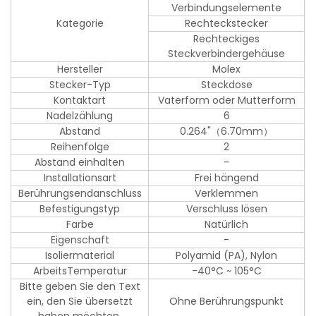
Verbindungselemente
Kategorie
Rechteckstecker
Rechteckiges
Steckverbindergehäuse
Hersteller
Molex
Stecker-Typ
Steckdose
Kontaktart
Vaterform oder Mutterform
Nadelzählung
6
Abstand
0.264"（6.70mm）
Reihenfolge
2
Abstand einhalten
-
Installationsart
Frei hängend
Berührungsendanschluss
Verklemmen
Befestigungstyp
Verschluss lösen
Farbe
Natürlich
Eigenschaft
-
Isoliermaterial
Polyamid (PA), Nylon
ArbeitsTemperatur
-40°C ~ 105°C
Bitte geben Sie den Text
ein, den Sie übersetzt
Ohne Berührungspunkt