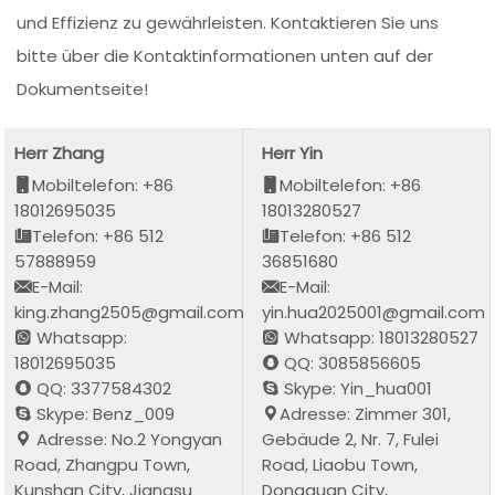
und Effizienz zu gewährleisten. Kontaktieren Sie uns
bitte über die Kontaktinformationen unten auf der
Dokumentseite!
Herr Zhang
Herr Yin
Mobiltelefon: +86
Mobiltelefon: +86
18012695035
18013280527
Telefon: +86 512
Telefon: +86 512
57888959
36851680
E-Mail:
E-Mail:
king.zhang2505@gmail.com
yin.hua2025001@gmail.com
Whatsapp:
Whatsapp: 18013280527
18012695035
QQ: 3085856605
QQ: 3377584302
Skype: Yin_hua001
Skype: Benz_009
Adresse: Zimmer 301,
Adresse: No.2 Yongyan
Gebäude 2, Nr. 7, Fulei
Road, Zhangpu Town,
Road, Liaobu Town,
Kunshan City, Jiangsu
Dongguan City,