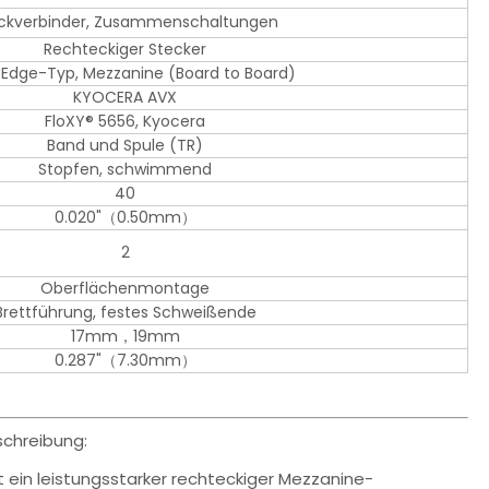
ckverbinder, Zusammenschaltungen
Rechteckiger Stecker
, Edge-Typ, Mezzanine (Board to Board)
KYOCERA AVX
FloXY® 5656, Kyocera
Band und Spule (TR)
Stopfen, schwimmend
40
0.020"（0.50mm）
2
Oberflächenmontage
Brettführung, festes Schweißende
17mm，19mm
0.287"（7.30mm）
chreibung:
 ein leistungsstarker rechteckiger Mezzanine-