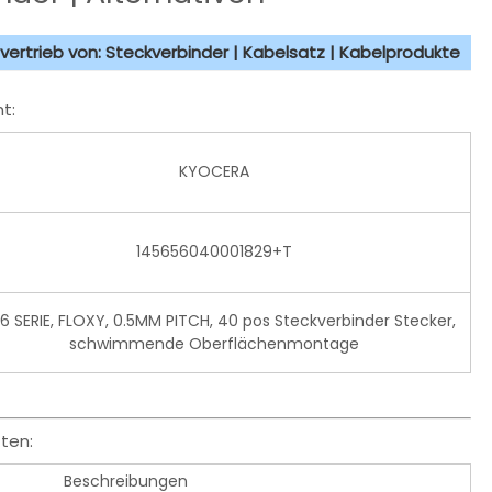
vertrieb von: Steckverbinder | Kabelsatz | Kabelprodukte
t:
KYOCERA
145656040001829+T
6 SERIE, FLOXY, 0.5MM PITCH, 40 pos Steckverbinder Stecker,
schwimmende Oberflächenmontage
ten:
Beschreibungen