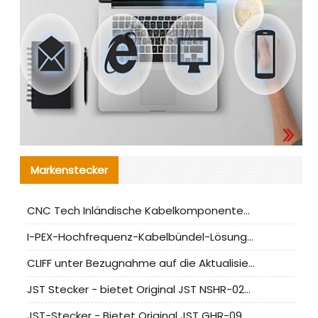
Markenstecker
CNC Tech Inländische Kabelkomponentenbewertung und Massenproduktionsanpassungsanleitung
I-PEX-Hochfrequenz-Kabelbündel-Lösung für die heimische Produktion analysiert
CLIFF unter Bezugnahme auf die Aktualisierung der chinesischen Stecker-Testnormen
JST Stecker - bietet Original JST NSHR-02V-S Stecker und Ersatzteile an
JST-Stecker - Bietet Original JST GHR-09V-S Stecker und Ersatzteile an