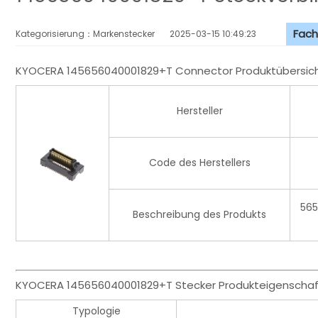
Fach
Kategorisierung：Markenstecker
2025-03-15 10:49:23
KYOCERA 145656040001829+T Connector Produktübersich
Hersteller
Code des Herstellers
565
Beschreibung des Produkts
KYOCERA 145656040001829+T Stecker Produkteigenschaf
Typologie