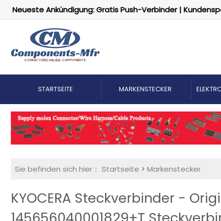
Neueste Ankündigung: Gratis Push-Verbinder | Kundensp
STARTSEITE
MARKENSTECKER
ELEKTRO
Sie befinden sich hier：
Startseite
>
Markenstecker
KYOCERA Steckverbinder - Orig
145656040001829+T Steckverbind