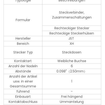
Typologie
Beschreibungen
Steckverbinder,
Zusammenschaltungen
Formular
Rechteckiger Stecker
Rechteckige Steckerhülsen
Hersteller
JST
Bereich
XH
Stecker Typ
Steckdosen
Kontaktart
Weibliche Buchse
Anzahl der Nadeln
6
Abstände
0.098"（2.50mm）
Anzahl der Artikel
usw. in einer
1
Gesamtsumme
führend
-
Einbauart
Frei hängend
Kontaktabschluss
Ummantelung