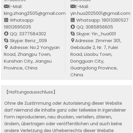
E-Mail:
E-Mail:
king.zhang2505@gmail.com
yin.hua2025001@gmail.com
Whatsapp:
Whatsapp: 18013280527
18012695035
QQ: 3085856605
QQ: 3377584302
Skype: Yin_hua001
Skype: Benz_009
Adresse: Zimmer 301,
Adresse: No.2 Yongyan
Gebäude 2, Nr. 7, Fulei
Road, Zhangpu Town,
Road, Liaobu Town,
Kunshan City, Jiangsu
Dongguan City,
Province, China
Guangdong Province,
China
【Haftungsausschluss】
Ohne die Zustimmung oder Autorisierung dieser Website
darf niemand die Inhalte ganz oder teilweise in irgendeiner
Form reproducieren, neu drucken, verteilen, zitieren,
ändern, übertragen oder veröffentlichen und auch keine
andere Verletzung des Urheberrechts dieser Website